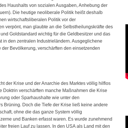
ng des Haushalts von sozialen Ausgaben, Anhebung der
rn). Die heutige neoliberale Politik heißt deshalb
en wirtschaftsliberalen Politik vor der
aren verpönt, man glaubte an die Selbstheilungskräfte des
 und Goldstandard wichtig für die Geldbesitzer und das
tät in den zentralen Industrieländern. Ausgeglichene
e der Bevölkerung, verschärften den einsetzenden
t der Krise und der Anarchie des Marktes völlig hilflos
ale Doktrin verschärften manche Maßnahmen die Krise
hrung oder Sparhaushalte wie unter den
Brüning. Doch die Tiefe der Krise ließ keine andere
tschaft, ohne die das ganze System völlig
zerne und Banken erfasst waren. Es wurde zunehmend
ter freien Lauf zu lassen. In den USA als Land mit den