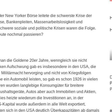
er New Yorker Börse leitete die schwerste Krise der
H
rse, Bankenpleiten, Massenarbeitslosigkeit und
chwere soziale und politische Krisen waren die Folge.
H
eute nochmal passieren?
an die Goldene 20er Jahre, wenngleich sie nicht
tarken Aufschwung gab es insbesondere in den USA, die
d Militärmacht hervorging und nicht von Kriegsfolgen
D
e ein Automobil leisten, so gab es schon 1926 in vielen
P
hren wurden langlebige Konsumgüter für breitere
P
ushaltsgeräte, Autos aber auch Immobilien und Aktien,
s heizte wiederum die Investitionen an, in der
Kapital wurde außerdem in alle Welt exportiert,
B
eten sich in den USA deutlich Überkapazitäten ab damals