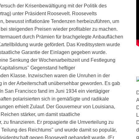
rsuch der Krisenbewältigung mit der Politik des
rag) unter Präsident Roosevelt. Roosevelts
, bewusst inflationäre Tendenzen herbeizuführen, um
bei steigenden Preisen wieder profitabler zu machen.
untermauert durch Prämien für brachgelegte Anbauflächen
artellbildung wurde gefördert. Das Kreditsystem wurde
taatliche Garantie der Einlagen gegeben wurde.
 eine Senkung der Wochenarbeitszeit und Festlegung
Kapitalismus" Gegenstand heftiger
den Klasse. Inzwischen waren die Unruhen in der
 in der Arbeiterschaft unübersehbar geworden. Es gab
 In San Francisco fand im Juni 1934 ein viertägiger
D
haften polarisierten sich in gemäßigte und radikale
A
ungen erhielt Zulauf. Der Gouverneur von Louisiana,
D
 Reichen stärker, um damit staatliche
L
zu finanzieren. Er propagierte die Umverteilung zu
D
d
r Teilung des Reichtums" und wurde damit so populär,
g
Präsidentschaft gegen Roosevelt gehandelt wurde. (Er