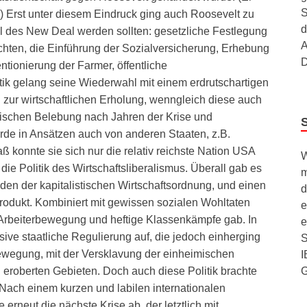
S
Erst unter diesem Eindruck ging auch Roosevelt zu
d
l des New Deal werden sollten: gesetzliche Festlegung
A
hten, die Einführung der Sozialversicherung, Erhebung
D
tionierung der Farmer, öffentliche
tik gelang seine Wiederwahl mit einem erdrutschartigen
zur wirtschaftlichen Erholung, wenngleich diese auch
ischen Belebung nach Jahren der Krise und
rde in Ansätzen auch von anderen Staaten, z.B.
ß konnte sie sich nur die relativ reichste Nation USA
W
die Politik des Wirtschaftsliberalismus. Überall gab es
m
oden der kapitalistischen Wirtschaftsordnung, und einen
d
odukt. Kombiniert mit gewissen sozialen Wohltaten
e
 Arbeiterbewegung und heftige Klassenkämpfe gab. In
e
ive staatliche Regulierung auf, die jedoch einherging
S
bewegung, mit der Versklavung der einheimischen
I
n eroberten Gebieten. Doch auch diese Politik brachte
 Nach einem kurzen und labilen internationalen
rneut die nächste Krise ab, der letztlich mit