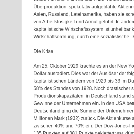
Überproduktion, spekulativ aufgeblähte Aktien
Asien, Russland, Lateinamerika, haben sie sch
von Arbeitslosigkeit und Armut geführt. In ande
kapitalistische Wirtschaftssystem ist unheilba
Wirtschaftsordnung, durch eine sozialistische 
Die Krise
Am 25. Oktober 1929 krachte es an der New Yor
Dollar ausradiert. Dies war der Auslöser der fo
kapitalistischen Ländern von 1929 bis 33 im Du
58% des Standes von 1928. Noch drastischer sa
Produktionskapazitäten, in Deutschland stand 
Gewinne der Unternehmen ein. In den USA betr
Deutschland ging die Summe der Unternehmens
Millionen Mark (1932) zurück. Die Aktienkurse 
zwischen 40% und 70% ein. Der Dow-Jones-Ind
135 Punkten auf 381 Punkte geklettert war, düm