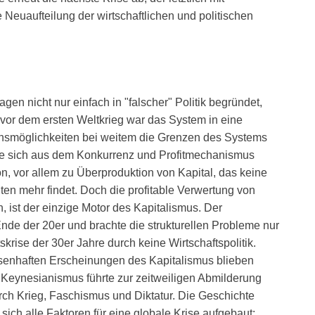
 Neuaufteilung der wirtschaftlichen und politischen
agen nicht nur einfach in "falscher" Politik begründet,
t vor dem ersten Weltkrieg war das System in eine
onsmöglichkeiten bei weitem die Grenzen des Systems
die sich aus dem Konkurrenz und Profitmechanismus
n, vor allem zu Überproduktion von Kapital, das keine
en mehr findet. Doch die profitable Verwertung von
n, ist der einzige Motor des Kapitalismus. Der
Ende der 20er und brachte die strukturellen Probleme nur
krise der 30er Jahre durch keine Wirtschaftspolitik.
senhaften Erscheinungen des Kapitalismus blieben
r Keynesianismus führte zur zeitweiligen Abmilderung
rch Krieg, Faschismus und Diktatur. Die Geschichte
sich alle Faktoren für eine globale Krise aufgebaut: