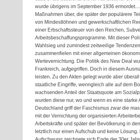
wurde übrigens im September 1936 ermordet…) 
Maßnahmen über, die später der populärere Tei
von Mindestlöhnen und gewerkschaftlichen Rec
einer Erbschaftssteuer von den Reichen, Subven
Arbeitsbeschaffungsprogramme. Mit dieser Poli
Wahlsieg und zumindest zeitweilige Tendenzen 
zusammenfielen mit einer allgemeinen ökonom
Wertevernichtung. Die Politik des New Deal wu
Frankreich, aufgegriffen. Doch in diesem Ausma
leisten. Zu den Akten gelegt wurde aber überall 
staatliche Eingriffe, wenngleich alle auf dem B
wachsenden Anteil der Staatsquote am Sozialpr
wurden diese nur, wo und wenn es eine starke
Deutschland griff der Faschismus zwar die mass
mit der Vernichtung der organisierten Arbeiter
Arbeitskräfte und später der Bevölkerung in de
letztlich nur einen Aufschub und keine Lösung.
Aufschwung zeichnete sich Ende der 30er Jahre e