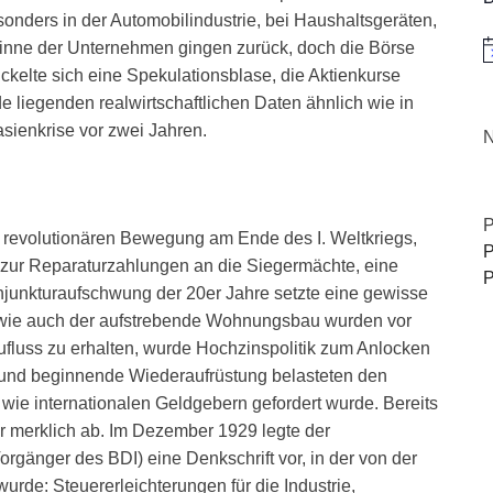
onders in der Automobilindustrie, bei Haushaltsgeräten,
winne der Unternehmen gingen zurück, doch die Börse
H
kelte sich eine Spekulationsblase, die Aktienkurse
e liegenden realwirtschaftlichen Daten ähnlich wie in
sienkrise vor zwei Jahren.
N
P
 revolutionären Bewegung am Ende des I. Weltkriegs,
P
 zur Reparaturzahlungen an die Siegermächte, eine
P
onjunkturaufschwung der 20er Jahre setzte eine gewisse
en wie auch der aufstrebende Wohnungsbau wurden vor
ufluss zu erhalten, wurde Hochzinspolitik zum Anlocken
 und beginnende Wiederaufrüstung belasteten den
wie internationalen Geldgebern gefordert wurde. Bereits
r merklich ab. Im Dezember 1929 legte der
rgänger des BDI) eine Denkschrift vor, in der von der
urde: Steuererleichterungen für die Industrie,