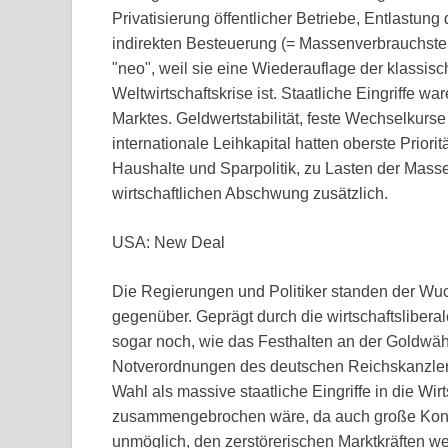
Privatisierung öffentlicher Betriebe, Entlastu
indirekten Besteuerung (= Massenverbrauchsteue
"neo", weil sie eine Wiederauflage der klassisch
Weltwirtschaftskrise ist. Staatliche Eingriffe w
Marktes. Geldwertstabilität, feste Wechselkurse
internationale Leihkapital hatten oberste Priori
Haushalte und Sparpolitik, zu Lasten der Mass
wirtschaftlichen Abschwung zusätzlich.
USA: New Deal
Die Regierungen und Politiker standen der Wuch
gegenüber. Geprägt durch die wirtschaftsliber
sogar noch, wie das Festhalten an der Goldwä
Notverordnungen des deutschen Reichskanzlers 
Wahl als massive staatliche Eingriffe in die Wir
zusammengebrochen wäre, da auch große Kon
unmöglich, den zerstörerischen Marktkräften wei