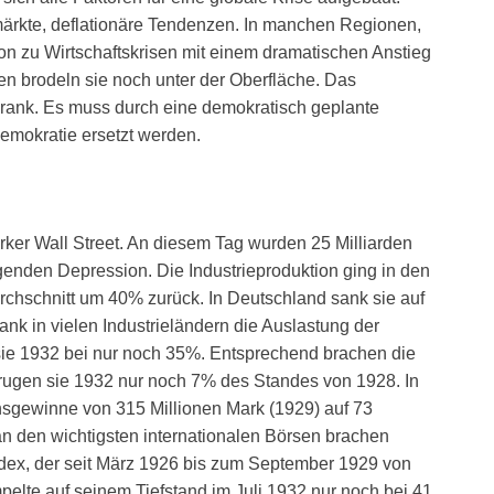
märkte, deflationäre Tendenzen. In manchen Regionen,
on zu Wirtschaftskrisen mit einem dramatischen Anstieg
ren brodeln sie noch unter der Oberfläche. Das
r krank. Es muss durch eine demokratisch geplante
Demokratie ersetzt werden.
ker Wall Street. An diesem Tag wurden 25 Milliarden
lgenden Depression. Die Industrieproduktion ging in den
rchschnitt um 40% zurück. In Deutschland sank sie auf
nk in vielen Industrieländern die Auslastung der
sie 1932 bei nur noch 35%. Entsprechend brachen die
ugen sie 1932 nur noch 7% des Standes von 1928. In
gewinne von 315 Millionen Mark (1929) auf 73
an den wichtigsten internationalen Börsen brachen
ex, der seit März 1926 bis zum September 1929 von
pelte auf seinem Tiefstand im Juli 1932 nur noch bei 41