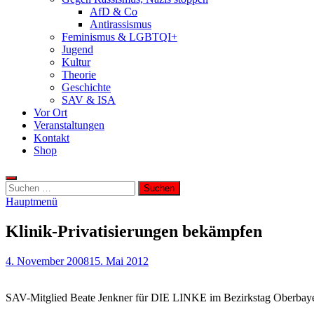
AfD & Co
Antirassismus
Feminismus & LGBTQI+
Jugend
Kultur
Theorie
Geschichte
SAV & ISA
Vor Ort
Veranstaltungen
Kontakt
Shop
Suchen
nach:
Hauptmenü
Klinik-Privatisierungen bekämpfen
4. November 2008
15. Mai 2012
SAV-Mitglied Beate Jenkner für DIE LINKE im Bezirkstag Oberbay