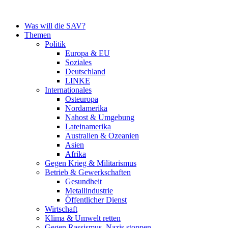
Zum
Inhalt
Was will die SAV?
springen
Themen
Politik
Europa & EU
Soziales
Deutschland
LINKE
Internationales
Osteuropa
Nordamerika
Nahost & Umgebung
Lateinamerika
Australien & Ozeanien
Asien
Afrika
Gegen Krieg & Militarismus
Betrieb & Gewerkschaften
Gesundheit
Metallindustrie
Öffentlicher Dienst
Wirtschaft
Klima & Umwelt retten
Gegen Rassismus, Nazis stoppen