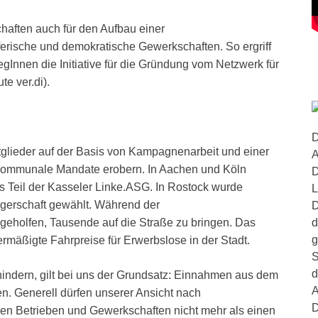
haften auch für den Aufbau einer
ferische und demokratische Gewerkschaften. So ergriff
Innen die Initiative für die Gründung vom Netzwerk für
e ver.di).
D
tglieder auf der Basis von Kampagnenarbeit und einer
A
 kommunale Mandate erobern. In Aachen und Köln
D
s Teil der Kasseler Linke.ASG. In Rostock wurde
L
rgerschaft gewählt. Während der
D
d
geholfen, Tausende auf die Straße zu bringen. Das
g
rmäßigte Fahrpreise für Erwerbslose in der Stadt.
S
d
indern, gilt bei uns der Grundsatz: Einnahmen aus dem
A
zen. Generell dürfen unserer Ansicht nach
D
en Betrieben und Gewerkschaften nicht mehr als einen