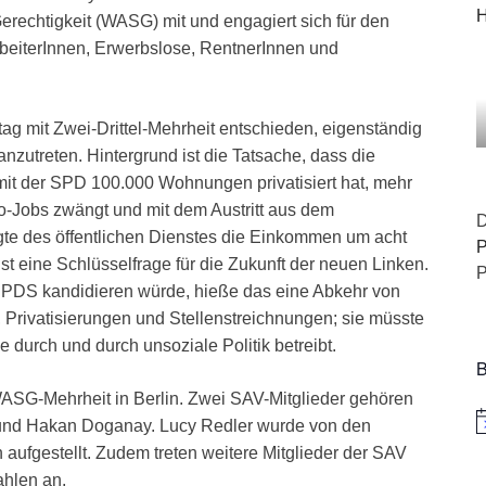
H
 Gerechtigkeit (WASG) mit und engagiert sich für den
rbeiterInnen, Erwerbslose, RentnerInnen und
ag mit Zwei-Drittel-Mehrheit entschieden, eigenständig
utreten. Hintergrund ist die Tatsache, dass die
mit der SPD 100.000 Wohnungen privatisiert hat, mehr
o-Jobs zwängt und mit dem Austritt aus dem
D
te des öffentlichen Dienstes die Einkommen um acht
P
ist eine Schlüsselfrage für die Zukunft der neuen Linken.
P
.PDS kandidieren würde, hieße das eine Abkehr von
Privatisierungen und Stellenstreichnungen; sie müsste
 durch und durch unsoziale Politik betreibt.
B
WASG-Mehrheit in Berlin. Zwei SAV-Mitglieder gehören
 und Hakan Doganay. Lucy Redler wurde von den
H
 aufgestellt. Zudem treten weitere Mitglieder der SAV
ahlen an.