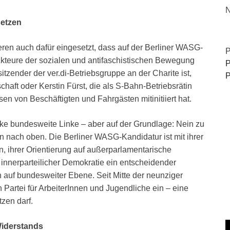
N
setzen
en auch dafür eingesetzt, dass auf der Berliner WASG-
P
Akteure der sozialen und antifaschistischen Bewegung
P
itzender der ver.di-Betriebsgruppe an der Charite ist,
P
aft oder Kerstin Fürst, die als S-Bahn-Betriebsrätin
sen von Beschäftigten und Fahrgästen mitinitiiert hat.
rke bundesweite Linke – aber auf der Grundlage: Nein zu
n nach oben. Die Berliner WASG-Kandidatur ist mit ihrer
 ihrer Orientierung auf außerparlamentarische
innerparteilicher Demokratie ein entscheidender
 auf bundesweiter Ebene. Seit Mitte der neunziger
n Partei für ArbeiterInnen und Jugendliche ein – eine
tzen darf.
Widerstands