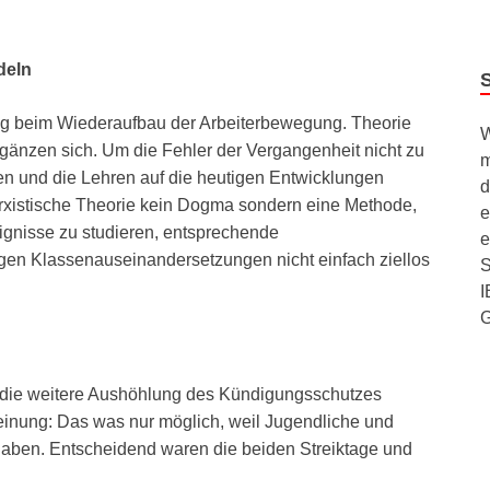
deln
rag beim Wiederaufbau der Arbeiterbewegung. Theorie
W
rgänzen sich. Um die Fehler der Vergangenheit nicht zu
m
nen und die Lehren auf die heutigen Entwicklungen
d
xistische Theorie kein Dogma sondern eine Methode,
e
ignisse zu studieren, entsprechende
e
gen Klassenauseinandersetzungen nicht einfach ziellos
S
I
e die weitere Aushöhlung des Kündigungsschutzes
einung: Das was nur möglich, weil Jugendliche und
haben. Entscheidend waren die beiden Streiktage und
.