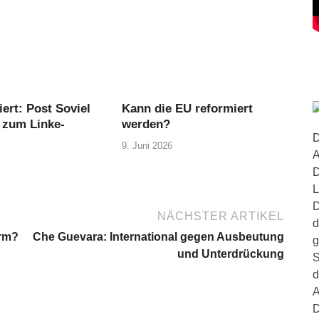
ert: Post Soviel
Kann die EU reformiert
 zum Linke-
werden?
D
9. Juni 2026
A
D
L
D
NÄCHSTER ARTIKEL
d
urm?
Che Guevara: International gegen Ausbeutung
g
und Unterdrückung
S
d
A
D