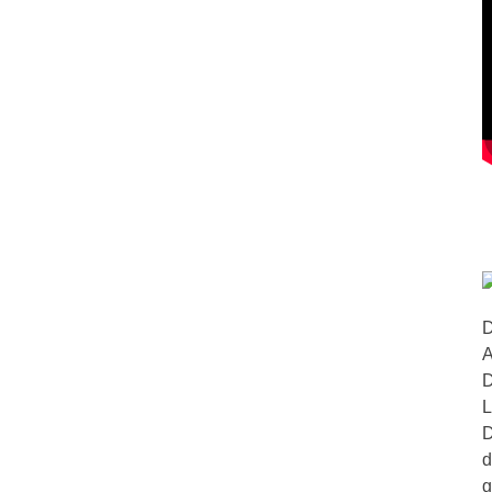
D
A
D
L
D
d
g