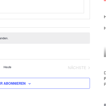
H
H
anden.
Heute
NÄCHSTE
VERANSTALTU
D
P
R ABONNIEREN
P
B