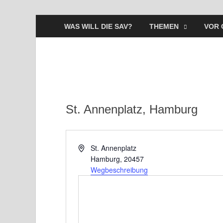
WAS WILL DIE SAV?
THEMEN
VOR 
St. Annenplatz, Hamburg
A
St. Annenplatz
d
Hamburg
,
20457
r
Wegbeschreibung
e
s
s
e