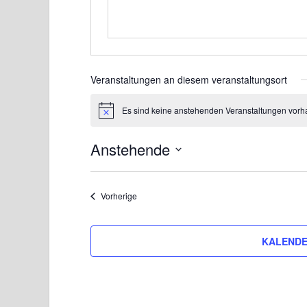
Veranstaltungen an diesem veranstaltungsort
Es sind keine anstehenden Veranstaltungen vorh
H
i
n
Anstehende
w
e
D
i
s
a
Veranstaltungen
Vorherige
t
u
m
KALENDE
w
ä
h
l