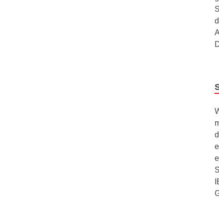
S
d
A
D
W
m
d
e
e
S
I