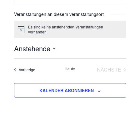
Veranstaltungen an diesem veranstaltungsort
Es sind keine anstehenden Veranstaltungen
H
vorhanden.
i
n
Anstehende
w
e
i
D
s
a
Heute
NÄCHSTE
Veranstaltungen
Vorherige
t
VERANSTAL
u
m
KALENDER ABONNIEREN
w
ä
h
l
e
n
.