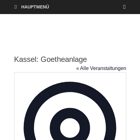
HAUPTMENÜ
Kassel: Goetheanlage
« Alle Veranstaltungen
A
d
r
e
s
s
e