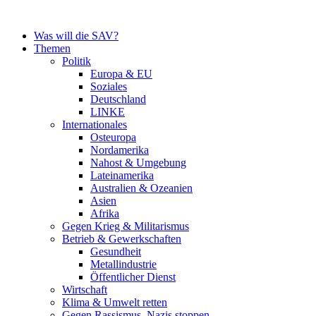
Zum
Inhalt
Was will die SAV?
springen
Themen
Politik
Europa & EU
Soziales
Deutschland
LINKE
Internationales
Osteuropa
Nordamerika
Nahost & Umgebung
Lateinamerika
Australien & Ozeanien
Asien
Afrika
Gegen Krieg & Militarismus
Betrieb & Gewerkschaften
Gesundheit
Metallindustrie
Öffentlicher Dienst
Wirtschaft
Klima & Umwelt retten
Gegen Rassismus, Nazis stoppen