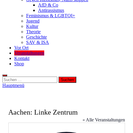
AfD & Co
Antirassismus
Feminismus & LGBTQI+
Jugend
Kultur
Theorie
Geschichte
SAV & ISA
Vor Ort
Veranstaltungen
Kontakt
Shop
Suchen
nach:
Hauptmenü
Aachen: Linke Zentrum
« Alle Veranstaltungen