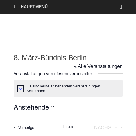
HAUPTMENÜ
8. März-Bündnis Berlin
« Alle Veranstaltungen
Veranstaltungen von diesem veranstalter
Es sind keine anstehenden Veranstaltungen
H
vorhanden.
i
n
Anstehende
w
e
i
D
s
a
Heute
NÄCHSTE
Veranstaltungen
Vorherige
t
VERANSTAL