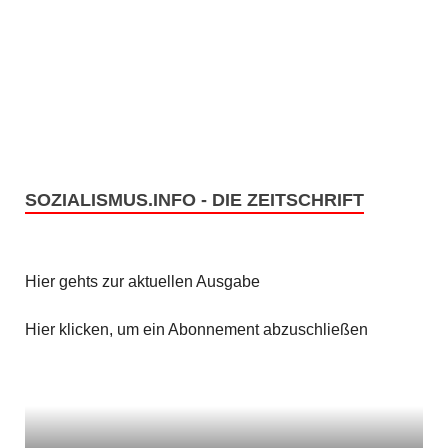
h
u
n
t
c
s
e
h
t
n
e
a
-
u
l
N
SOZIALISMUS.INFO - DIE ZEITSCHRIFT
n
a
t
v
d
u
Hier gehts zur aktuellen Ausgabe
i
A
n
Hier klicken, um ein Abonnement abzuschließen
g
n
g
a
s
e
t
i