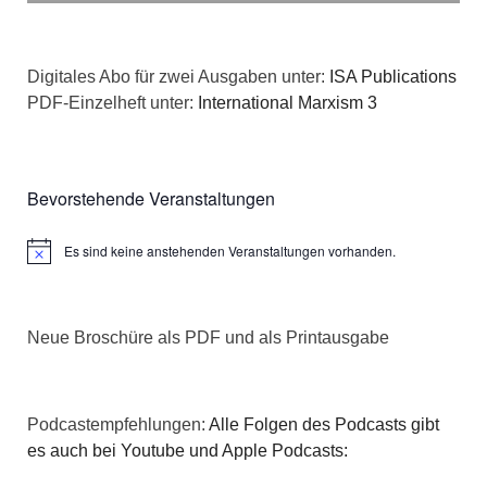
n
i
c
o
h
Digitales Abo für zwei Ausgaben unter:
ISA Publications
n
PDF-Einzelheft unter:
International Marxism 3
t
e
Bevorstehende Veranstaltungen
n
Es sind keine anstehenden Veranstaltungen vorhanden.
,
Hinweis
N
Neue Broschüre als PDF und als Printausgabe
a
v
Podcastempfehlungen:
Alle Folgen des Podcasts gibt
i
es auch bei Youtube und Apple Podcasts:
g