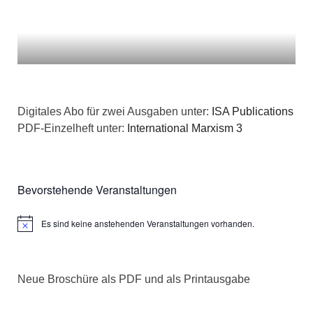
n
a
v
d
i
A
g
n
a
Digitales Abo für zwei Ausgaben unter:
ISA Publications
s
PDF-Einzelheft unter:
International Marxism 3
t
i
i
c
o
Bevorstehende Veranstaltungen
h
n
Es sind keine anstehenden Veranstaltungen vorhanden.
Hinweis
t
e
Neue Broschüre als PDF und als Printausgabe
n