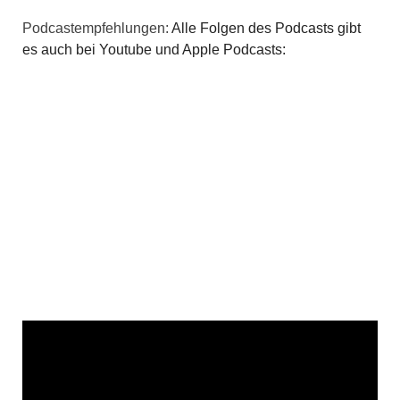
,
Podcastempfehlungen:
Alle Folgen des Podcasts gibt
N
es auch bei Youtube und Apple Podcasts:
a
v
i
g
a
t
i
o
n