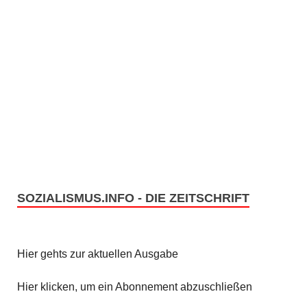
u
g
n
A
g
n
e
s
n
i
c
S
h
u
t
SOZIALISMUS.INFO - DIE ZEITSCHRIFT
c
e
h
n
Hier gehts zur aktuellen Ausgabe
e
-
u
Hier klicken, um ein Abonnement abzuschließen
N