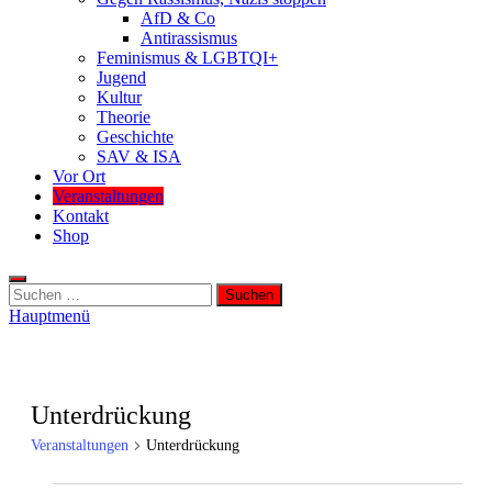
AfD & Co
Antirassismus
Feminismus & LGBTQI+
Jugend
Kultur
Theorie
Geschichte
SAV & ISA
Vor Ort
Veranstaltungen
Kontakt
Shop
Suchen
nach:
Hauptmenü
Unterdrückung
Veranstaltungen
Unterdrückung