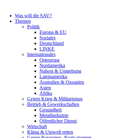
Zum
Inhalt
Was will die SAV?
springen
Themen
Politik
Europa & EU
Soziales
Deutschland
LINKE
Internationales
Osteuropa
Nordamerika
Nahost & Umgebung
Lateinamerika
Australien & Ozeanien
Asien
Afrika
Gegen Krieg & Militarismus
Betrieb & Gewerkschaften
Gesundheit
Metallindustrie
Öffentlicher Dienst
Wirtschaft
Klima & Umwelt retten
Gegen Rassismus, Nazis stoppen