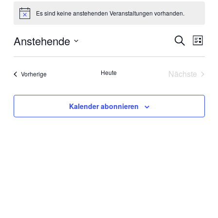
Veranstaltungen
Es sind keine anstehenden Veranstaltungen vorhanden.
Hinweis
Anstehende
Veranstal
Veran
Suche
Liste
Ansic
Suche
Datum
Navig
wählen.
und
Heute
Nächste
Veranstaltungen
Vorherige
Ansichten
Veranstal
Navigati
Kalender abonnieren