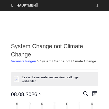
HAUPTMENÜ
System Change not Climate
Change
Veranstaltungen
System Change not Climate Change
Es sind keine anstehenden Veranstaltungen
H
vorhanden.
i
n
08.08.2026
w
V
V
S
M
e
U
O
i
D
e
C
e
M
D
M
D
F
S
S
s
K
N
a
H
A