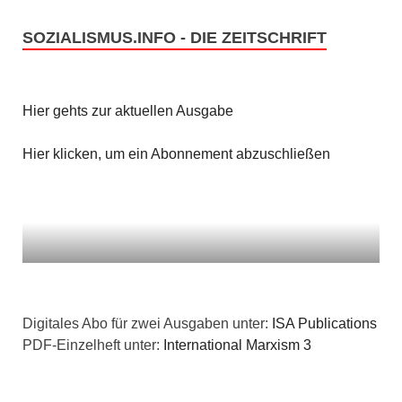
g
n
g
SOZIALISMUS.INFO - DIE ZEITSCHRIFT
a
s
e
t
i
n
i
Hier gehts zur aktuellen Ausgabe
c
o
Hier klicken, um ein Abonnement abzuschließen
h
n
t
e
n
,
Digitales Abo für zwei Ausgaben unter:
ISA Publications
PDF-Einzelheft unter:
International Marxism 3
N
a