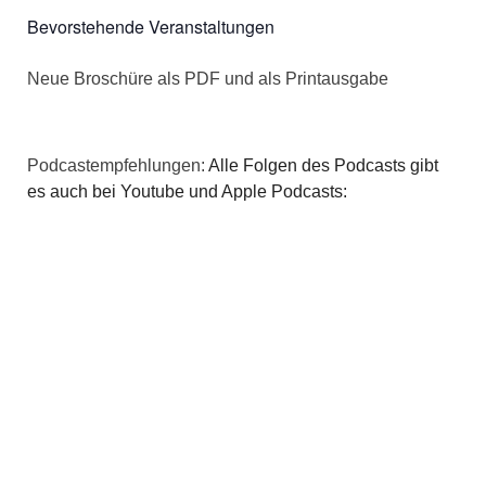
Bevorstehende Veranstaltungen
v
i
Neue Broschüre als PDF und als Printausgabe
g
a
Podcastempfehlungen:
Alle Folgen des Podcasts gibt
es auch bei Youtube und Apple Podcasts:
t
i
o
n