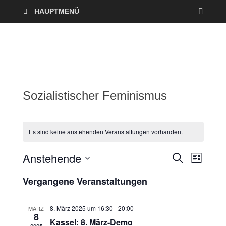
HAUPTMENÜ
Sozialistischer Feminismus
Es sind keine anstehenden Veranstaltungen vorhanden.
Anstehende
V
V
S
L
U
I
D
e
C
e
Vergangene Veranstaltungen
S
a
H
T
r
E
t
r
E
u
8. März 2025 um 16:30
-
20:00
MÄRZ
a
8
a
m
Kassel: 8. März-Demo