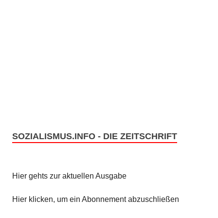
c
S
h
u
t
c
e
h
n
e
-
u
N
n
a
SOZIALISMUS.INFO - DIE ZEITSCHRIFT
v
d
i
A
Hier gehts zur aktuellen Ausgabe
g
n
Hier klicken, um ein Abonnement abzuschließen
a
s