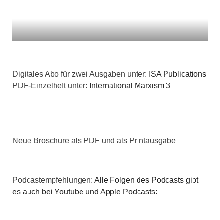
t
i
i
c
o
h
n
Digitales Abo für zwei Ausgaben unter:
ISA Publications
t
PDF-Einzelheft unter:
International Marxism 3
e
n
,
Neue Broschüre als PDF und als Printausgabe
N
a
Podcastempfehlungen:
Alle Folgen des Podcasts gibt
es auch bei Youtube und Apple Podcasts:
v