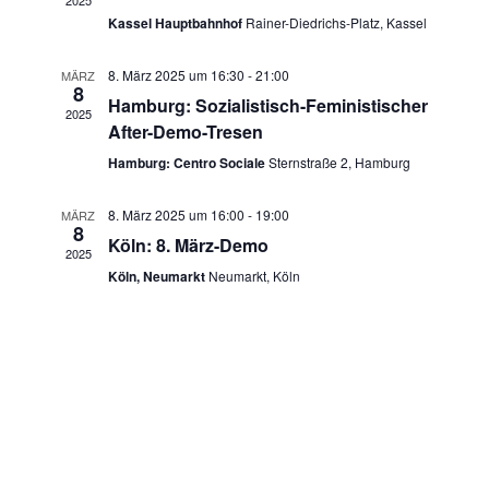
2025
n
w
Kassel Hauptbahnhof
Rainer-Diedrichs-Platz, Kassel
n
ä
s
h
s
8. März 2025 um 16:30
-
21:00
MÄRZ
t
8
l
Hamburg: Sozialistisch-Feministischer
2025
t
e
a
After-Demo-Tresen
n
a
Hamburg: Centro Sociale
Sternstraße 2, Hamburg
l
.
t
l
8. März 2025 um 16:00
-
19:00
MÄRZ
8
u
Köln: 8. März-Demo
t
2025
Köln, Neumarkt
Neumarkt, Köln
n
u
g
n
A
g
n
e
s
n
i