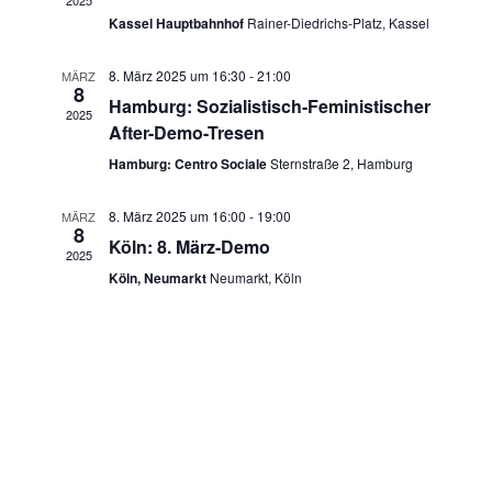
2025
n
w
Kassel Hauptbahnhof
Rainer-Diedrichs-Platz, Kassel
n
ä
s
h
s
8. März 2025 um 16:30
-
21:00
MÄRZ
t
8
l
Hamburg: Sozialistisch-Feministischer
2025
t
e
a
After-Demo-Tresen
n
a
Hamburg: Centro Sociale
Sternstraße 2, Hamburg
l
.
t
l
8. März 2025 um 16:00
-
19:00
MÄRZ
8
u
Köln: 8. März-Demo
t
2025
Köln, Neumarkt
Neumarkt, Köln
n
u
g
n
A
g
n
e
s
n
i