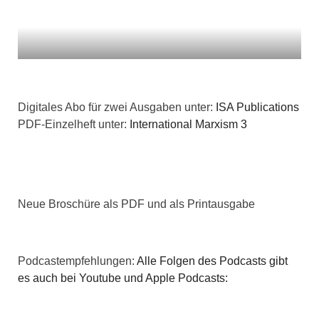
t
i
i
c
o
h
n
Digitales Abo für zwei Ausgaben unter:
ISA Publications
t
PDF-Einzelheft unter:
International Marxism 3
e
n
,
Neue Broschüre als PDF und als Printausgabe
N
a
Podcastempfehlungen:
Alle Folgen des Podcasts gibt
es auch bei Youtube und Apple Podcasts:
v