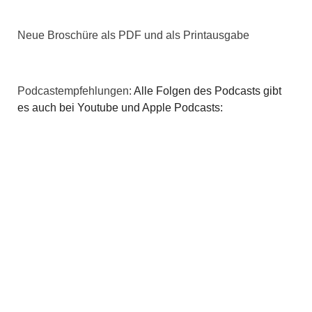
v
i
Neue Broschüre als PDF und als Printausgabe
g
a
Podcastempfehlungen:
Alle Folgen des Podcasts gibt
es auch bei Youtube und Apple Podcasts:
t
i
o
n