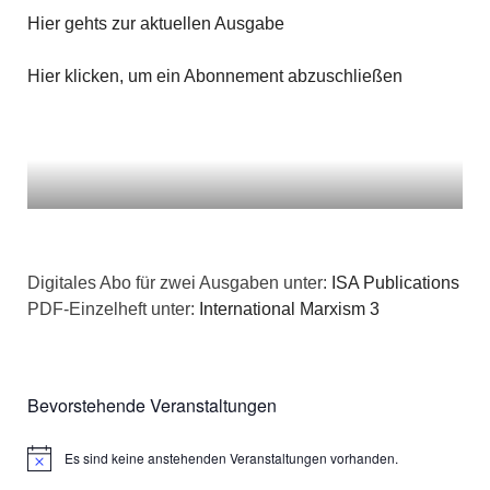
n
g
Hier gehts zur aktuellen Ausgabe
a
s
e
t
Hier klicken, um ein Abonnement abzuschließen
i
n
i
c
o
h
n
t
e
Digitales Abo für zwei Ausgaben unter:
ISA Publications
PDF-Einzelheft unter:
International Marxism 3
n
,
Bevorstehende Veranstaltungen
N
a
Es sind keine anstehenden Veranstaltungen vorhanden.
Hinweis