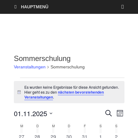
HAUPTMENÜ
Sommerschulung
Veranstaltungen
Sommerschulung
Es wurden keine Ergebnisse für diese Ansicht gefunden.
Hier geht es zu den
nächsten bevorstehenden
H
Veranstaltungen
.
i
n
w
01.11.2025
V
V
S
e
M
U
i
O
D
e
C
s
e
M
D
M
D
F
S
S
K
N
a
H
A
r
E
0
0
0
0
0
0
0
27
28
29
30
31
1
2
t
T