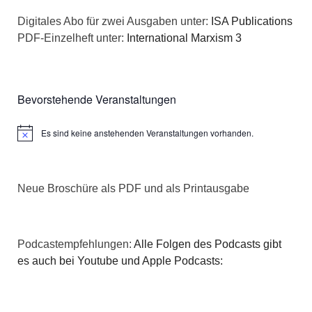
n
a
Digitales Abo für zwei Ausgaben unter:
ISA Publications
s
PDF-Einzelheft unter:
International Marxism 3
t
i
i
c
o
Bevorstehende Veranstaltungen
h
n
Es sind keine anstehenden Veranstaltungen vorhanden.
Hinweis
t
e
Neue Broschüre als PDF und als Printausgabe
n
,
Podcastempfehlungen:
Alle Folgen des Podcasts gibt
N
es auch bei Youtube und Apple Podcasts:
a