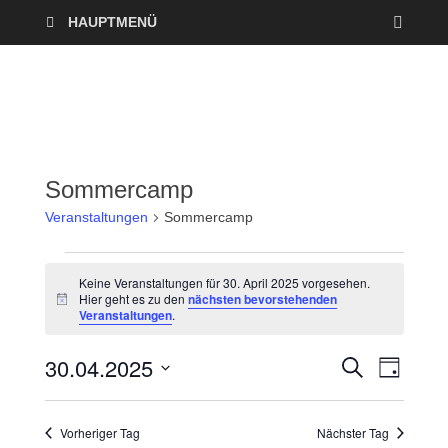
HAUPTMENÜ
Sommercamp
Veranstaltungen
Sommercamp
Keine Veranstaltungen für 30. April 2025 vorgesehen.
Hier geht es zu den
nächsten bevorstehenden
H
Veranstaltungen
.
i
n
w
30.04.2025
V
V
S
e
T
U
i
A
D
e
C
s
e
G
a
H
Vorheriger Tag
Nächster Tag
r
E
t