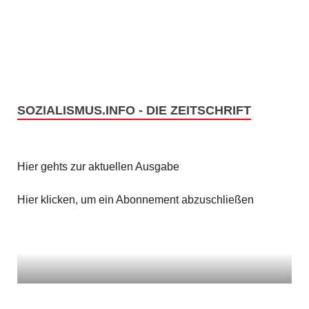
e
s
n
i
c
S
h
u
t
SOZIALISMUS.INFO - DIE ZEITSCHRIFT
c
e
h
n
Hier gehts zur aktuellen Ausgabe
e
-
u
Hier klicken, um ein Abonnement abzuschließen
N
n
a
v
d
i
A
g