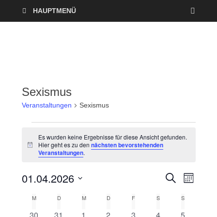
HAUPTMENÜ
Sexismus
Veranstaltungen
Sexismus
Es wurden keine Ergebnisse für diese Ansicht gefunden.
Hier geht es zu den
nächsten bevorstehenden
H
Veranstaltungen
.
i
n
w
01.04.2026
V
V
S
e
M
U
i
O
D
e
C
s
e
M
D
M
D
F
S
S
K
N
a
H
A
r
E
0
0
0
0
0
0
0
30
31
1
2
3
4
5
t
T