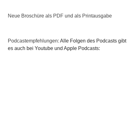
v
i
Neue Broschüre als PDF und als Printausgabe
g
a
Podcastempfehlungen:
Alle Folgen des Podcasts gibt
es auch bei Youtube und Apple Podcasts:
t
i
o
n