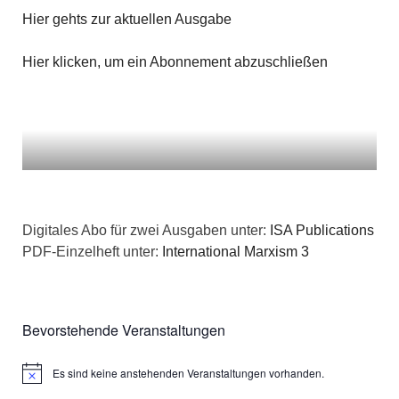
n
g
Hier gehts zur aktuellen Ausgabe
a
s
e
t
Hier klicken, um ein Abonnement abzuschließen
i
n
i
c
o
h
n
t
e
Digitales Abo für zwei Ausgaben unter:
ISA Publications
PDF-Einzelheft unter:
International Marxism 3
n
,
Bevorstehende Veranstaltungen
N
a
Es sind keine anstehenden Veranstaltungen vorhanden.
Hinweis