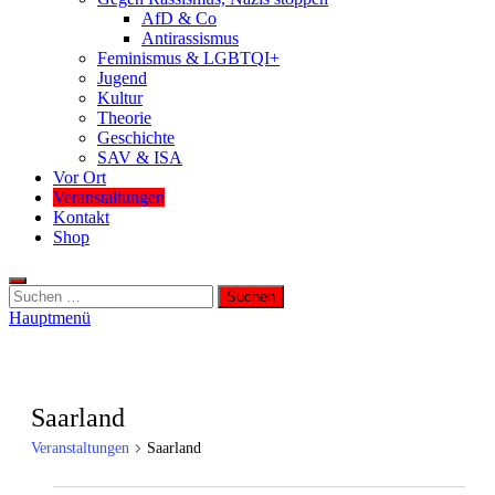
AfD & Co
Antirassismus
Feminismus & LGBTQI+
Jugend
Kultur
Theorie
Geschichte
SAV & ISA
Vor Ort
Veranstaltungen
Kontakt
Shop
Suchen
nach:
Hauptmenü
Saarland
Veranstaltungen
Saarland