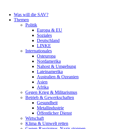
Zum
Inhalt
Was will die SAV?
springen
Themen
Politik
Europa & EU
Soziales
Deutschland
LINKE
Internationales
Osteuropa
Nordamerika
Nahost & Umgebung
Lateinamerika
Australien & Ozeanien
Asien
Afrika
Gegen Krieg & Militarismus
Betrieb & Gewerkschaften
Gesundheit
Metallindustrie
Öffentlicher Dienst
Wirtschaft
Klima & Umwelt retten
Gegen Rassismus, Nazis stoppen