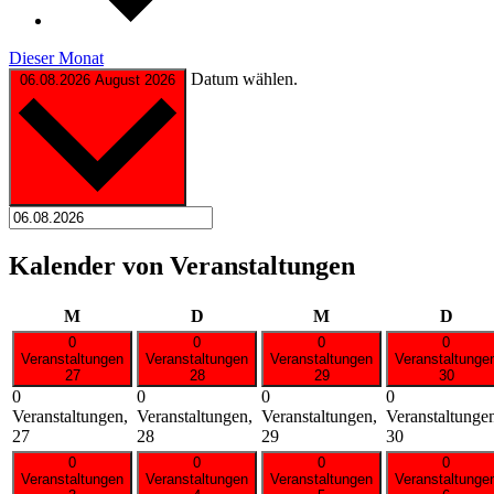
Dieser Monat
Datum wählen.
06.08.2026
August 2026
Kalender von Veranstaltungen
Montag
Dienstag
Mittwoch
Donn
M
D
M
D
0
0
0
0
Veranstaltungen
Veranstaltungen
Veranstaltungen
Veranstaltunge
27
28
29
30
0
0
0
0
Veranstaltungen,
Veranstaltungen,
Veranstaltungen,
Veranstaltunge
27
28
29
30
0
0
0
0
Veranstaltungen
Veranstaltungen
Veranstaltungen
Veranstaltunge