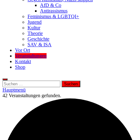
AfD & Co
Antirassismus
Feminismus & LGBTQI+
Jugend
Kultur
Theorie
Geschichte
SAV & ISA
Vor Ort
Veranstaltungen
Kontakt
Shop
Suchen
nach:
Hauptmenü
42 Veranstaltungen gefunden.