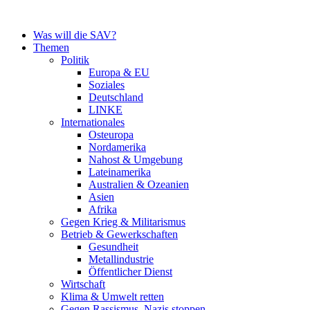
Zum
Inhalt
Was will die SAV?
springen
Themen
Politik
Europa & EU
Soziales
Deutschland
LINKE
Internationales
Osteuropa
Nordamerika
Nahost & Umgebung
Lateinamerika
Australien & Ozeanien
Asien
Afrika
Gegen Krieg & Militarismus
Betrieb & Gewerkschaften
Gesundheit
Metallindustrie
Öffentlicher Dienst
Wirtschaft
Klima & Umwelt retten
Gegen Rassismus, Nazis stoppen