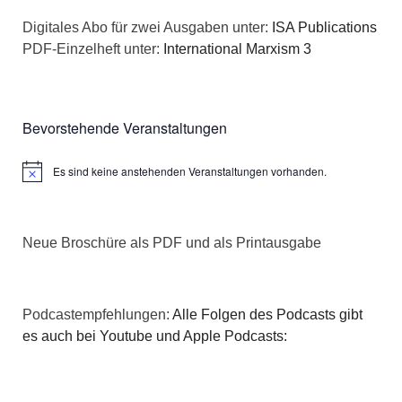
n
a
Digitales Abo für zwei Ausgaben unter:
ISA Publications
s
PDF-Einzelheft unter:
International Marxism 3
t
i
i
c
o
Bevorstehende Veranstaltungen
h
n
Es sind keine anstehenden Veranstaltungen vorhanden.
Hinweis
t
e
Neue Broschüre als PDF und als Printausgabe
n
,
Podcastempfehlungen:
Alle Folgen des Podcasts gibt
N
es auch bei Youtube und Apple Podcasts:
a