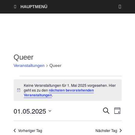
HAUPTMENÜ
Queer
Veranstaltungen
Queer
Keine Veranstaltungen für 1. Mai 2025 vorgesehen. Hier
geht es zu den
nächsten bevorstehenden
H
Veranstaltungen
.
i
n
w
01.05.2025
V
V
S
e
T
U
i
A
D
e
C
s
e
G
a
H
Vorheriger Tag
Nächster Tag
r
E
t