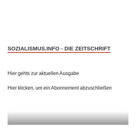
e
s
n
i
c
S
h
u
t
SOZIALISMUS.INFO - DIE ZEITSCHRIFT
c
e
h
n
Hier gehts zur aktuellen Ausgabe
e
-
u
Hier klicken, um ein Abonnement abzuschließen
N
n
a
v
d
i
A
g