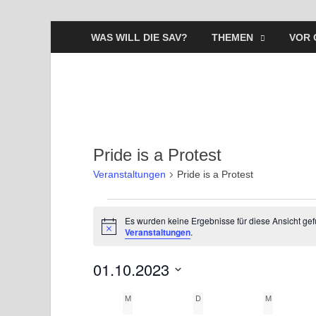
WAS WILL DIE SAV?
THEMEN
VOR 
Pride is a Protest
Veranstaltungen
Pride is a Protest
Es wurden keine Ergebnisse für diese Ansicht ge
H
Veranstaltungen
.
i
n
01.10.2023
w
e
i
D
M
D
M
s
K
a