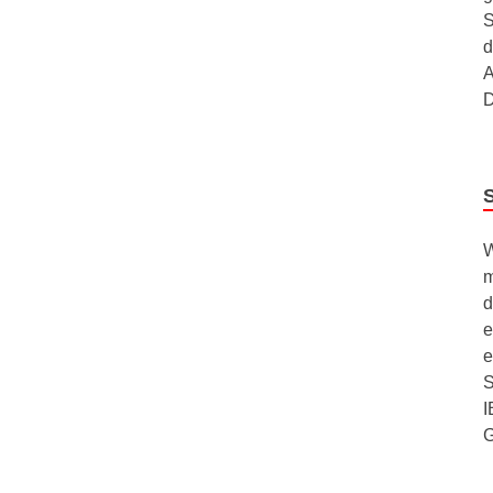
S
d
A
D
W
m
d
e
e
S
I