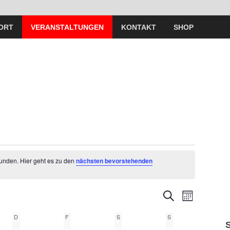
ORT
VERANSTALTUNGEN
KONTAKT
SHOP
funden. Hier geht es zu den
nächsten bevorstehenden
V
V
S
M
U
O
e
C
e
D
F
S
S
N
H
A