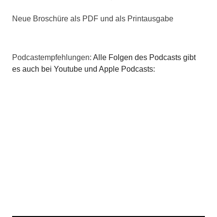
i
Neue Broschüre als PDF und als Printausgabe
g
a
Podcastempfehlungen:
Alle Folgen des Podcasts gibt
es auch bei Youtube und Apple Podcasts:
t
i
o
n