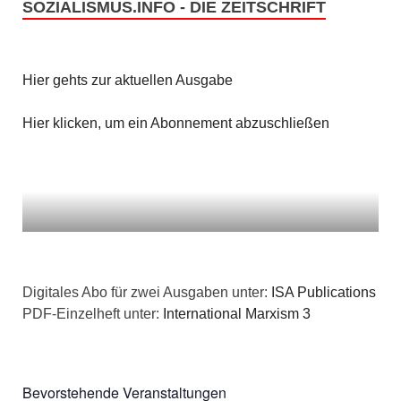
g
SOZIALISMUS.INFO - DIE ZEITSCHRIFT
a
s
e
t
i
n
i
Hier gehts zur aktuellen Ausgabe
c
o
Hier klicken, um ein Abonnement abzuschließen
h
n
t
e
n
,
Digitales Abo für zwei Ausgaben unter:
ISA Publications
PDF-Einzelheft unter:
International Marxism 3
N
a
Bevorstehende Veranstaltungen
v