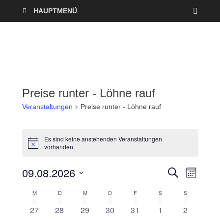
HAUPTMENÜ
Preise runter - Löhne rauf
Veranstaltungen
Preise runter - Löhne rauf
Es sind keine anstehenden Veranstaltungen
H
vorhanden.
i
n
09.08.2026
w
V
V
S
M
e
U
O
i
D
e
C
e
M
D
M
D
F
S
S
s
K
N
a
H
A
r
E
0
0
0
0
0
0
0
27
28
29
30
31
1
2
t
r
T
a