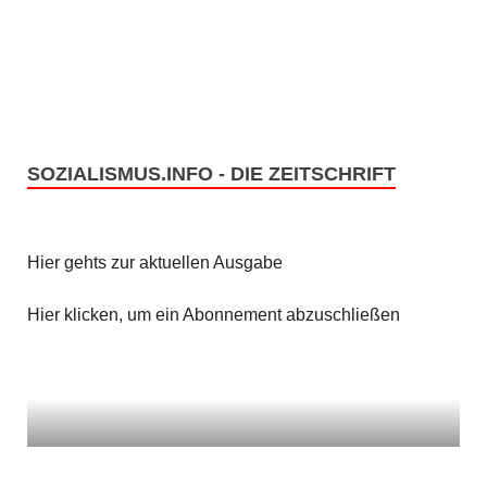
e
s
n
i
c
S
h
u
t
SOZIALISMUS.INFO - DIE ZEITSCHRIFT
c
e
h
n
Hier gehts zur aktuellen Ausgabe
e
-
u
Hier klicken, um ein Abonnement abzuschließen
N
n
a
v
d
i
A
g