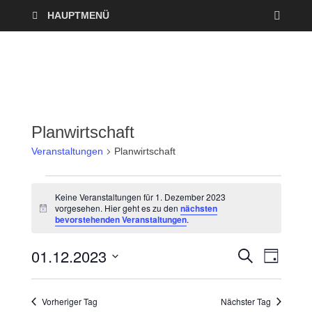
HAUPTMENÜ
Planwirtschaft
Veranstaltungen
Planwirtschaft
Keine Veranstaltungen für 1. Dezember 2023
vorgesehen. Hier geht es zu den
nächsten
H
bevorstehenden Veranstaltungen
.
i
n
w
01.12.2023
V
V
S
e
T
U
i
A
D
e
C
s
e
G
a
H
Vorheriger Tag
Nächster Tag
r
E
t