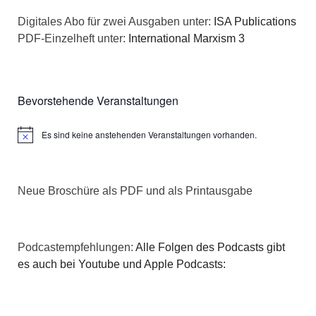
n
a
Digitales Abo für zwei Ausgaben unter:
ISA Publications
s
PDF-Einzelheft unter:
International Marxism 3
t
i
i
c
o
Bevorstehende Veranstaltungen
h
n
Es sind keine anstehenden Veranstaltungen vorhanden.
Hinweis
t
e
Neue Broschüre als PDF und als Printausgabe
n
,
Podcastempfehlungen:
Alle Folgen des Podcasts gibt
N
es auch bei Youtube und Apple Podcasts:
a