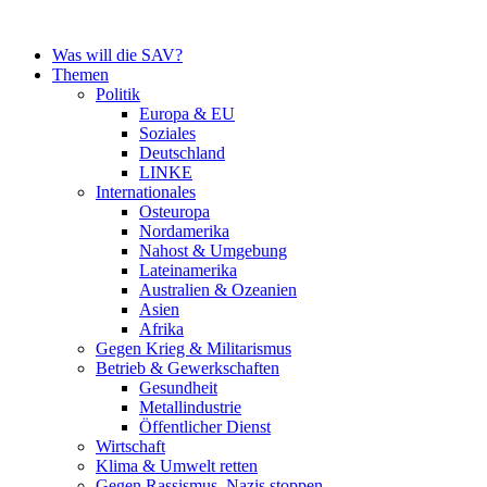
Zum
Inhalt
Was will die SAV?
springen
Themen
Politik
Europa & EU
Soziales
Deutschland
LINKE
Internationales
Osteuropa
Nordamerika
Nahost & Umgebung
Lateinamerika
Australien & Ozeanien
Asien
Afrika
Gegen Krieg & Militarismus
Betrieb & Gewerkschaften
Gesundheit
Metallindustrie
Öffentlicher Dienst
Wirtschaft
Klima & Umwelt retten
Gegen Rassismus, Nazis stoppen