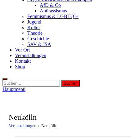
AfD & Co
Antirassismus
Feminismus & LGBTQI+
Jugend
Kultur
Theorie
Geschichte
SAV & ISA
Vor Ort
Veranstaltungen
Kontakt
Shop
Suchen
nach:
Hauptmenü
Neukölln
Veranstaltungen
Neukölln