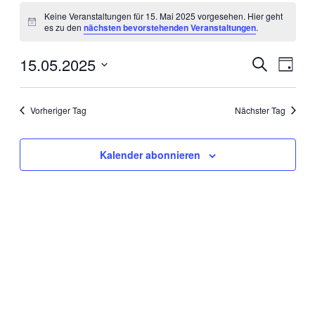
Veranstaltungen
Keine Veranstaltungen für 15. Mai 2025 vorgesehen. Hier geht
für
Hinweis
es zu den
nächsten bevorstehenden Veranstaltungen
.
15.
Mai
15.05.2025
Veranstal
Veran
Suche
Tag
Ansic
2025
Suche
Datum
Navig
wählen.
und
Vorheriger Tag
Nächster Tag
Ansichten
Navigati
Kalender abonnieren