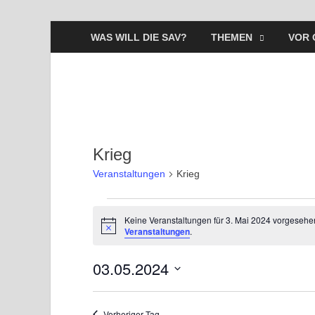
WAS WILL DIE SAV?
THEMEN
VOR 
Krieg
Veranstaltungen
Krieg
Keine Veranstaltungen für 3. Mai 2024 vorgesehe
H
Veranstaltungen
.
i
n
03.05.2024
w
e
i
D
s
a
Vorheriger Tag