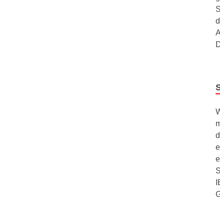
S
d
A
D
W
m
d
e
e
S
I