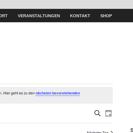
ORT
VERANSTALTUNGEN
KONTAKT
SHOP
n. Hier geht es zu den
nächsten bevorstehenden
V
V
S
T
U
A
e
C
e
G
H
Nächster Tag