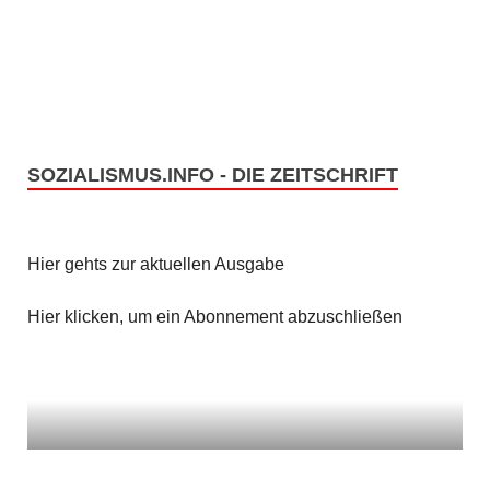
e
s
n
i
c
S
h
u
t
SOZIALISMUS.INFO - DIE ZEITSCHRIFT
c
e
h
n
Hier gehts zur aktuellen Ausgabe
e
-
u
Hier klicken, um ein Abonnement abzuschließen
N
n
a
v
d
i
A
g