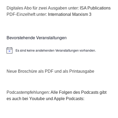
n
a
Digitales Abo für zwei Ausgaben unter:
ISA Publications
s
PDF-Einzelheft unter:
International Marxism 3
t
i
i
c
o
Bevorstehende Veranstaltungen
h
n
Es sind keine anstehenden Veranstaltungen vorhanden.
Hinweis
t
e
Neue Broschüre als PDF und als Printausgabe
n
,
Podcastempfehlungen:
Alle Folgen des Podcasts gibt
N
es auch bei Youtube und Apple Podcasts:
a