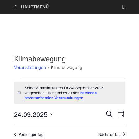
HAUPTMENÜ
Klimabewegung
Veranstaltungen
Klimabewegung
Keine Veranstaltungen für 24. September 2025
vorgesehen. Hier geht es zu den
nächsten
H
bevorstehenden Veranstaltungen
.
i
n
w
24.09.2025
V
V
S
e
T
U
i
A
D
e
C
s
e
G
a
H
Vorheriger Tag
Nächster Tag
r
E
t