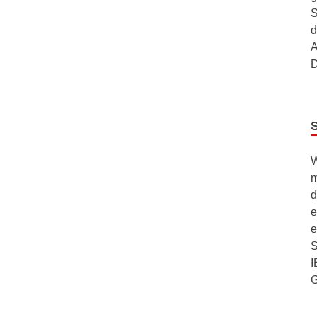
S
d
A
D
W
m
d
e
e
S
I