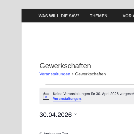
WAS WILL DIE SAV?
THEMEN
VOR 
Gewerkschaften
Veranstaltungen
Gewerkschaften
Keine Veranstaltungen für 30. April 2026 vorgese
H
Veranstaltungen
.
i
n
30.04.2026
w
e
i
D
s
a
Vorheriger Tag