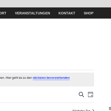
ORT
VERANSTALTUNGEN
KONTAKT
SHOP
hen. Hier geht es zu den
nächsten bevorstehenden
V
V
S
T
U
A
e
C
e
G
H
Nächster Tag