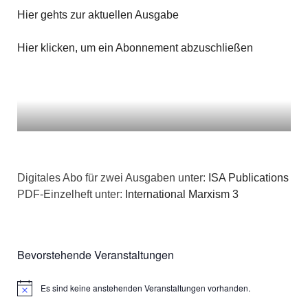
n
g
Hier gehts zur aktuellen Ausgabe
a
s
e
t
Hier klicken, um ein Abonnement abzuschließen
i
n
i
c
o
h
n
t
e
Digitales Abo für zwei Ausgaben unter:
ISA Publications
PDF-Einzelheft unter:
International Marxism 3
n
,
Bevorstehende Veranstaltungen
N
a
Es sind keine anstehenden Veranstaltungen vorhanden.
Hinweis