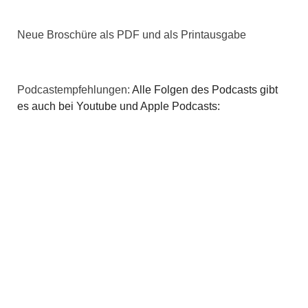
v
i
Neue Broschüre als PDF und als Printausgabe
g
a
Podcastempfehlungen:
Alle Folgen des Podcasts gibt
es auch bei Youtube und Apple Podcasts:
t
i
o
n