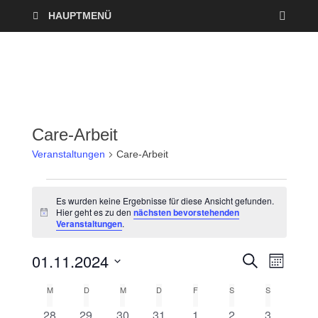
HAUPTMENÜ
Care-Arbeit
Veranstaltungen
Care-Arbeit
Es wurden keine Ergebnisse für diese Ansicht gefunden.
Hier geht es zu den
nächsten bevorstehenden
H
Veranstaltungen
.
i
n
w
01.11.2024
V
V
S
e
M
U
i
O
D
e
C
s
e
M
D
M
D
F
S
S
K
N
a
H
A
r
E
0
0
0
0
0
0
0
28
29
30
31
1
2
3
t
T