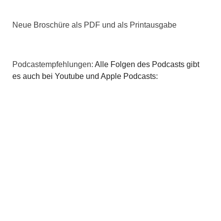
v
i
Neue Broschüre als PDF und als Printausgabe
g
a
Podcastempfehlungen:
Alle Folgen des Podcasts gibt
es auch bei Youtube und Apple Podcasts:
t
i
o
n