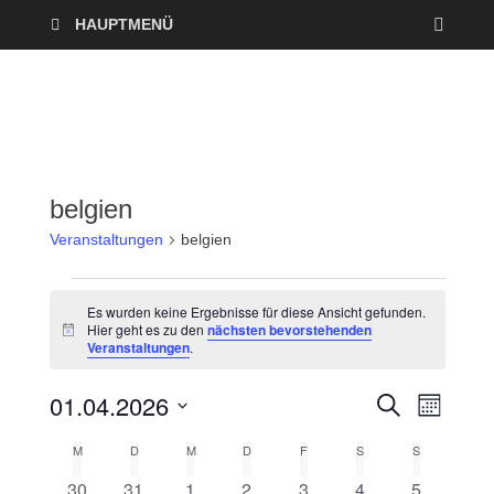
HAUPTMENÜ
belgien
Veranstaltungen
belgien
Es wurden keine Ergebnisse für diese Ansicht gefunden.
Hier geht es zu den
nächsten bevorstehenden
H
Veranstaltungen
.
i
n
w
01.04.2026
V
V
S
e
M
U
i
O
D
e
C
s
e
M
D
M
D
F
S
S
K
N
a
H
A
r
E
0
0
0
0
0
0
0
30
31
1
2
3
4
5
t
T