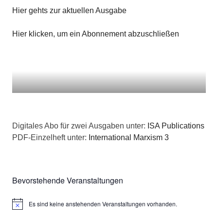
n
g
Hier gehts zur aktuellen Ausgabe
a
s
e
t
Hier klicken, um ein Abonnement abzuschließen
i
n
i
c
o
h
n
t
e
Digitales Abo für zwei Ausgaben unter:
ISA Publications
PDF-Einzelheft unter:
International Marxism 3
n
,
Bevorstehende Veranstaltungen
N
a
Es sind keine anstehenden Veranstaltungen vorhanden.
Hinweis