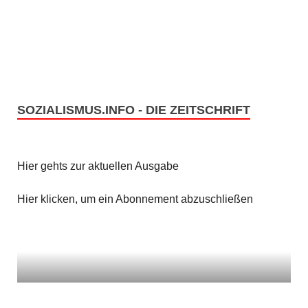
e
s
n
i
c
S
h
u
t
SOZIALISMUS.INFO - DIE ZEITSCHRIFT
c
e
h
n
Hier gehts zur aktuellen Ausgabe
e
-
u
Hier klicken, um ein Abonnement abzuschließen
N
n
a
v
d
i
A
g