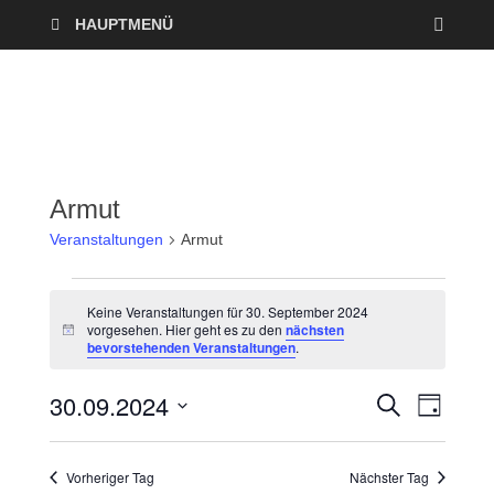
HAUPTMENÜ
Armut
Veranstaltungen
Armut
Keine Veranstaltungen für 30. September 2024
vorgesehen. Hier geht es zu den
nächsten
H
bevorstehenden Veranstaltungen
.
i
n
w
30.09.2024
V
V
S
e
T
U
i
A
D
e
C
s
e
G
a
H
Vorheriger Tag
Nächster Tag
r
E
t