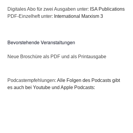
n
a
Digitales Abo für zwei Ausgaben unter:
ISA Publications
s
PDF-Einzelheft unter:
International Marxism 3
t
i
i
c
o
Bevorstehende Veranstaltungen
h
n
Neue Broschüre als PDF und als Printausgabe
t
e
Podcastempfehlungen:
Alle Folgen des Podcasts gibt
n
es auch bei Youtube und Apple Podcasts:
,
N
a