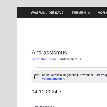
WAS WILL DIE SAV?
THEMEN
VOR 
Antirassismus
Veranstaltungen
Antirassismus
Keine Veranstaltungen für 4. November 2024 vor
H
Veranstaltungen
.
i
n
04.11.2024
w
e
i
D
s
a
Vorheriger Tag