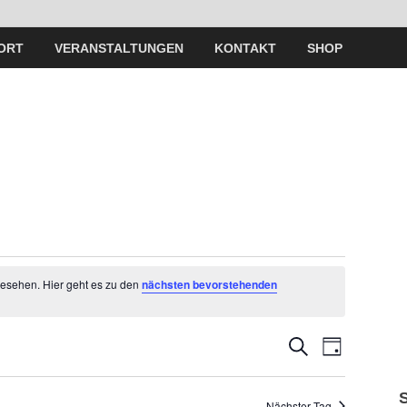
ORT
VERANSTALTUNGEN
KONTAKT
SHOP
gesehen. Hier geht es zu den
nächsten bevorstehenden
V
V
S
T
U
A
e
C
e
G
H
Nächster Tag