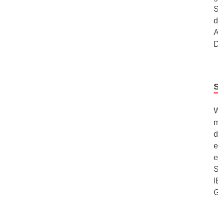
S
d
A
D
W
m
d
e
e
S
I