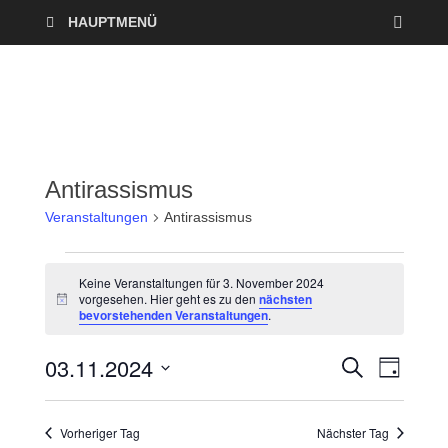
HAUPTMENÜ
Antirassismus
Veranstaltungen
Antirassismus
Keine Veranstaltungen für 3. November 2024
vorgesehen. Hier geht es zu den
nächsten
H
bevorstehenden Veranstaltungen
.
i
n
w
03.11.2024
V
V
S
e
T
U
i
A
D
e
C
s
e
G
a
H
Vorheriger Tag
Nächster Tag
r
E
t