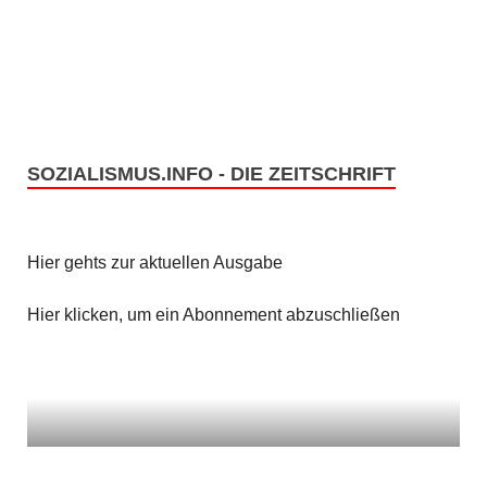
e
s
n
i
c
S
h
u
t
SOZIALISMUS.INFO - DIE ZEITSCHRIFT
c
e
h
n
Hier gehts zur aktuellen Ausgabe
e
-
u
Hier klicken, um ein Abonnement abzuschließen
N
n
a
v
d
i
A
g