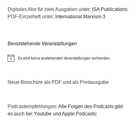
n
a
Digitales Abo für zwei Ausgaben unter:
ISA Publications
s
PDF-Einzelheft unter:
International Marxism 3
t
i
i
c
o
Bevorstehende Veranstaltungen
h
n
Es sind keine anstehenden Veranstaltungen vorhanden.
Hinweis
t
e
Neue Broschüre als PDF und als Printausgabe
n
,
Podcastempfehlungen:
Alle Folgen des Podcasts gibt
N
es auch bei Youtube und Apple Podcasts:
a