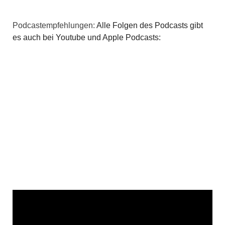
v
i
Podcastempfehlungen:
Alle Folgen des Podcasts gibt
es auch bei Youtube und Apple Podcasts:
g
a
t
i
o
n