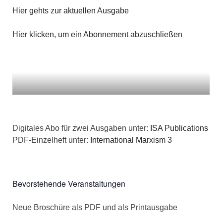
n
g
Hier gehts zur aktuellen Ausgabe
a
s
e
t
Hier klicken, um ein Abonnement abzuschließen
i
n
i
c
o
h
n
t
e
Digitales Abo für zwei Ausgaben unter:
ISA Publications
PDF-Einzelheft unter:
International Marxism 3
n
,
Bevorstehende Veranstaltungen
N
a
Neue Broschüre als PDF und als Printausgabe