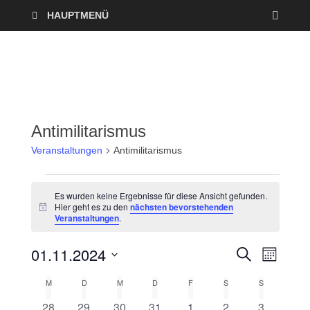
HAUPTMENÜ
Antimilitarismus
Veranstaltungen
Antimilitarismus
Es wurden keine Ergebnisse für diese Ansicht gefunden.
Hier geht es zu den
nächsten bevorstehenden
H
Veranstaltungen
.
i
n
w
01.11.2024
V
V
S
e
M
U
i
O
D
e
C
s
e
M
D
M
D
F
S
S
K
N
a
H
A
r
E
0
0
0
0
0
0
0
28
29
30
31
1
2
3
t
T