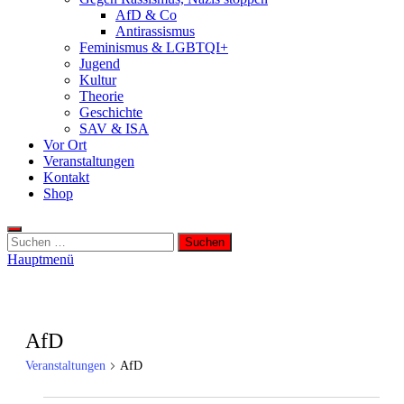
AfD & Co
Antirassismus
Feminismus & LGBTQI+
Jugend
Kultur
Theorie
Geschichte
SAV & ISA
Vor Ort
Veranstaltungen
Kontakt
Shop
Suchen
nach:
Hauptmenü
AfD
Veranstaltungen
AfD