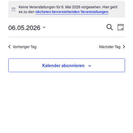
Veranstaltungen
Keine Veranstaltungen für 6. Mai 2026 vorgesehen. Hier geht
für
Hinweis
es zu den
nächsten bevorstehenden Veranstaltungen
.
6.
Mai
06.05.2026
Veranstal
Veran
Suche
Tag
Ansic
2026
Suche
Datum
Navig
wählen.
und
Vorheriger Tag
Nächster Tag
Ansichten
Navigati
Kalender abonnieren