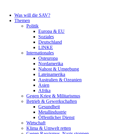
Zum
Inhalt
Was will die SAV?
springen
Themen
Politik
Europa & EU
Soziales
Deutschland
LINKE
Internationales
Osteuropa
Nordamerika
Nahost & Umgebung
Lateinamerika
Australien & Ozeanien
Asien
Afrika
Gegen Krieg & Militarismus
Betrieb & Gewerkschaften
Gesundheit
Metallindustrie
Öffentlicher Dienst
Wirtschaft
Klima & Umwelt retten
Gegen Rassismus, Nazis stoppen