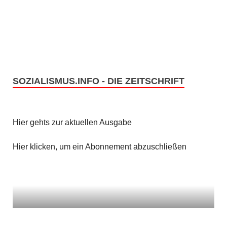
e
s
n
i
c
S
h
u
t
SOZIALISMUS.INFO - DIE ZEITSCHRIFT
c
e
h
n
Hier gehts zur aktuellen Ausgabe
e
-
u
Hier klicken, um ein Abonnement abzuschließen
N
n
a
v
d
i
A
g