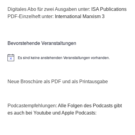
n
a
Digitales Abo für zwei Ausgaben unter:
ISA Publications
s
PDF-Einzelheft unter:
International Marxism 3
t
i
i
c
o
Bevorstehende Veranstaltungen
h
n
Es sind keine anstehenden Veranstaltungen vorhanden.
Hinweis
t
e
Neue Broschüre als PDF und als Printausgabe
n
,
Podcastempfehlungen:
Alle Folgen des Podcasts gibt
N
es auch bei Youtube und Apple Podcasts:
a