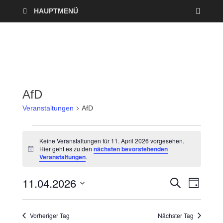
HAUPTMENÜ
AfD
Veranstaltungen
AfD
Keine Veranstaltungen für 11. April 2026 vorgesehen.
Hier geht es zu den
nächsten bevorstehenden
H
Veranstaltungen
.
i
n
w
11.04.2026
V
V
S
e
T
U
i
A
D
e
C
s
e
G
a
H
Vorheriger Tag
Nächster Tag
r
E
t