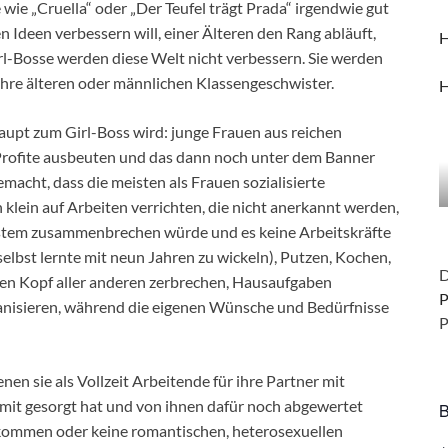
 wie „Cruella“ oder „Der Teufel trägt Prada“ irgendwie gut
ren Ideen verbessern will, einer Älteren den Rang abläuft,
H
l-Bosse werden diese Welt nicht verbessern. Sie werden
ihre älteren oder männlichen Klassengeschwister.
H
upt zum Girl-Boss wird: junge Frauen aus reichen
r Profite ausbeuten und das dann noch unter dem Banner
macht, dass die meisten als Frauen sozialisierte
lein auf Arbeiten verrichten, die nicht anerkannt werden,
 System zusammenbrechen würde und es keine Arbeitskräfte
lbst lernte mit neun Jahren zu wickeln), Putzen, Kochen,
D
den Kopf aller anderen zerbrechen, Hausaufgaben
P
ganisieren, während die eigenen Wünsche und Bedürfnisse
P
n sie als Vollzeit Arbeitende für ihre Partner mit
, mit gesorgt hat und von ihnen dafür noch abgewertet
B
bekommen oder keine romantischen, heterosexuellen