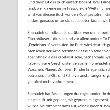
Und darin ist das Buch einfach brillant. Wer Filme
fand, weil da eine junge Frau, die die Welt mit ih
wird von diesem Buch vor den Kopf gestoßen: Gir
andere genauso unter sich ausbeuten lassen wie 
Shehadeh schreibt auch darüber, wer denn überha
Elternhäusern, die sich und vor allem andere fü
„Feminismus“ verkaufen. Im Buch wird deutlich ge
Menschen der Arbeiter*innenklasse eh schon von k
aber ohne die das kapitalistische, patriarchale
gäbe: jüngere Geschwister versorgen (Shehadeh se
Waschen, Planen, Zuhören, Kinder kriegen, sich 
betreuen, die Kita und Schulveranstaltungen or
gar nicht mehr vorkommen.
Shehadeh hat Beziehungen durchgestanden, in dene
eingekauft, mit geplant, mit geputzt, mit gekocht
wurde. Sie ruft nicht dazu auf, keine Kinder zu 