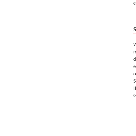
e
W
m
d
e
o
S
I
G