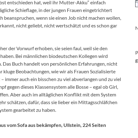
lbst entschieden hat, weil ihr Mutter-Akku“ einfach
H
ägliche Schieflage, in der jungen Frauen eingetrichtert
sich beanspruchen, wenn sie einen Job nicht machen wollen,
rkannt, nicht geliebt, nicht wertschätzt und es schon gar
N
er der Vorwurf erhoben, sie seien faul, weil sie den
P
 haben. Bei männlichen biodeutschen Kollegen wird
g
n. Das Buch handelt von persönlichen Erfahrungen, nicht
r kluge Beobachtungen, wie wir als Frauen Sozialisierte
– immer auch ein bisschen zu viel abverlangen und zu viel
pf gegen dieses Klassensystem alle Bosse – egal ob Girl,
haffen. Aber auch im alltäglichen Konflikt mit dem System
r schätzen, dafür, dass sie lieber ein Mittagsschläfchen
System gearbeitet zu haben.
mus vom Sofa aus bekämpfen, Ullstein, 224 Seiten