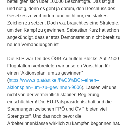
beteiligten sich über 10.000 Beschäftigte. Das ist gut
und nötig, denn es geht ja darum, den Beschluss des
Gesetzes zu verhindern und nicht nur, ein starkes
Zeichen zu setzen. Doch v.a. braucht es eine Strategie,
um den Kampf zu gewinnen. Sebastian Kurz hat schon
angekündigt, dass er trotz Demonstration nicht bereit zu
neuen Verhandlungen ist.
Die SLP war Teil des ÖGB-Aufrütteln Blocks. Auf 2.500
Flugblättern verbreiteten wir unseren Vorschlag für
einen “Aktionsplan, um zu gewinnen”
(
https
://
www
.
slp
.
at
/
artikel
/
f
%
C
3%
BCr
–
einen
–
aktionsplan
–
um
–
zu
–
gewinnen
-9006
). Lassen wir uns
nicht von der vermeintlich stabilen Regierung
einschüchtern! Die EU-Ratspräsidentschaft und die
Spannungen zwischen FPÖ und ÖVP bieten viel
Sprengstoff. Und das noch bevor die
ArbeiterInnenklasse wirklich zu kämpfen begonnen hat.