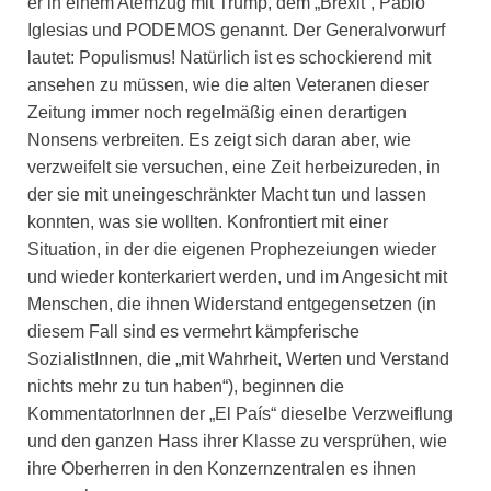
er in einem Atemzug mit Trump, dem „Brexit“, Pablo
Iglesias und PODEMOS genannt. Der Generalvorwurf
lautet: Populismus! Natürlich ist es schockierend mit
ansehen zu müssen, wie die alten Veteranen dieser
Zeitung immer noch regelmäßig einen derartigen
Nonsens verbreiten. Es zeigt sich daran aber, wie
verzweifelt sie versuchen, eine Zeit herbeizureden, in
der sie mit uneingeschränkter Macht tun und lassen
konnten, was sie wollten. Konfrontiert mit einer
Situation, in der die eigenen Prophezeiungen wieder
und wieder konterkariert werden, und im Angesicht mit
Menschen, die ihnen Widerstand entgegensetzen (in
diesem Fall sind es vermehrt kämpferische
SozialistInnen, die „mit Wahrheit, Werten und Verstand
nichts mehr zu tun haben“), beginnen die
KommentatorInnen der „
El País
“ dieselbe Verzweiflung
und den ganzen Hass ihrer Klasse zu versprühen, wie
ihre Oberherren in den Konzernzentralen es ihnen