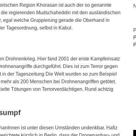
istorischen Region Khorasan ist auch der so genannte
N
ch die regierenden Mudschaheddin mit den ausländischen
ar, egal welche Gruppierung gerade die Oberhand in
der Tagesordnung, selbst in Kabul.
P
P
P
ten Drohnenkrieg. Hier fand 2001 der erste Kampfeinsatz
rohnenangriffe durchgeführt. Dies ist zum Terror gegen
 in der Tageszeitung Die Welt wurden so zum Beispiel
 mehr als 200 Menschen bei Drohnenangriffen getötet.
zielte Tötungen von Terrorverdächtigen. Rund achtzig
nsumpf
hanInnen ist unter diesen Umständen undenkbar. Hafiz
berichtete kürzlich in Berlin, dass der Drogenanbau- und