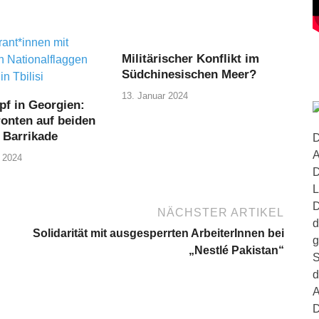
Militärischer Konflikt im
Südchinesischen Meer?
13. Januar 2024
f in Georgien:
ronten auf beiden
r Barrikade
D
A
 2024
D
L
D
NÄCHSTER ARTIKEL
d
Solidarität mit ausgesperrten ArbeiterInnen bei
g
„Nestlé Pakistan“
S
d
A
D