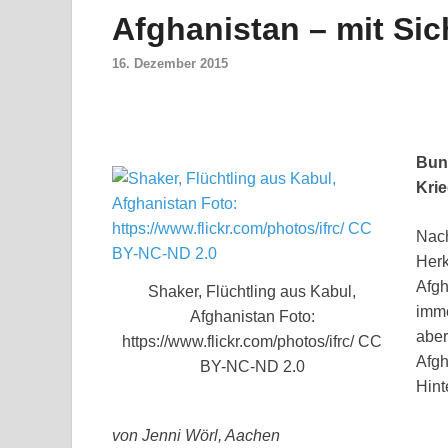
Afghanistan – mit Sich
16. Dezember 2015
Bund
Krie
Nach
Herk
Afgh
Shaker, Flüchtling aus Kabul,
imme
Afghanistan Foto:
aber
https://www.flickr.com/photos/ifrc/ CC
Afgh
BY-NC-ND 2.0
Hint
von Jenni Wörl, Aachen