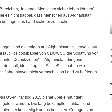
H
 Bereichen, „in denen Menschen sicher leben können“.
ei es nicht tragbar, dass Menschen aus Afghanistan
 beitrage, das Land sicherer zu machen.
ngen sind diejenigen aus Afghanistan mittlerweile auf
D
ei laut Positionspapier von CDU/CSU die Schaffung von
P
enannten „Schutzzonen“ in Afghanistan dringend
P
erden soll, bleibt fraglich. Schließlich haben es die
n Jahre hinweg nicht vermocht, das Land zu befrieden.
B
Das US-Militär flog 2015 bisher über einhundert
H
n getötet wurden. Die lang bekämpften Taliban sind
eptember kurzzeitig Kundus besetzen. Getragen von