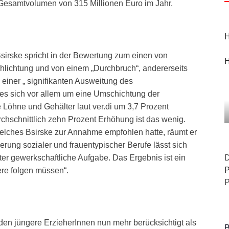
m Gesamtvolumen von 315 Millionen Euro im Jahr.
H
sirske spricht in der Bewertung zum einen von
H
hlichtung und von einem „Durchbruch“, andererseits
u einer „ signifikanten Ausweitung des
 es sich vor allem um eine Umschichtung der
Löhne und Gehälter laut ver.di um 3,7 Prozent
hschnittlich zehn Prozent Erhöhung ist das wenig.
elches Bsirske zur Annahme empfohlen hatte, räumt er
erung sozialer und frauentypischer Berufe lässt sich
iter gewerkschaftliche Aufgabe. Das Ergebnis ist ein
D
P
ere folgen müssen“.
P
n jüngere ErzieherInnen nun mehr berücksichtigt als
B