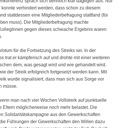
enkonferenz sprach sich dennoch klar dagegen aus. Nur
 konnte verhindert werden, dass schon zu diesem
d stattdessen eine Mitgliederbefragung stattfand (für
eben muss). Die Mitgliederbefragung machte
r KollegInnen gegen dieses schwache Ergebnis waren
.
otum für die Fortsetzung des Streiks sei. In der
s trat er kämpferisch auf und drohte mit einer weiteren
ischen dem, was gesagt wird und wie gehandelt wird.
ie der Streik erfolgreich fortgesetzt werden kann. Mit
reik wurde signalisiert, dass man sich aus Sorge vor
en müsse.
enn man nach vier Wochen Vollstreik auf punktuelle
ie Eltern möglicherweise noch mehr belastet. Die
iten Solidaritätskampagne aus den Gewerkschaften
n die Führungen der Gewerkschaften den Willen dazu