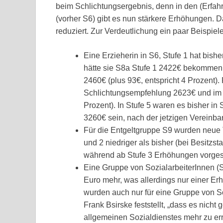
beim Schlichtungsergebnis, denn in den (Erfah
(vorher S6) gibt es nun stärkere Erhöhungen. 
reduziert. Zur Verdeutlichung ein paar Beispiele
Eine Erzieherin in S6, Stufe 1 hat bish
hätte sie S8a Stufe 1 2422€ bekommen, 
2460€ (plus 93€, entspricht 4 Prozent).
Schlichtungsempfehlung 2623€ und im j
Prozent). In Stufe 5 waren es bisher i
3260€ sein, nach der jetzigen Vereinba
Für die Entgeltgruppe S9 wurden neue T
und 2 niedriger als bisher (bei Besitzs
während ab Stufe 3 Erhöhungen vorges
Eine Gruppe von SozialarbeiterInnen 
Euro mehr, was allerdings nur einer Er
wurden auch nur für eine Gruppe von So
Frank Bsirske feststellt, „dass es nicht 
allgemeinen Sozialdienstes mehr zu er