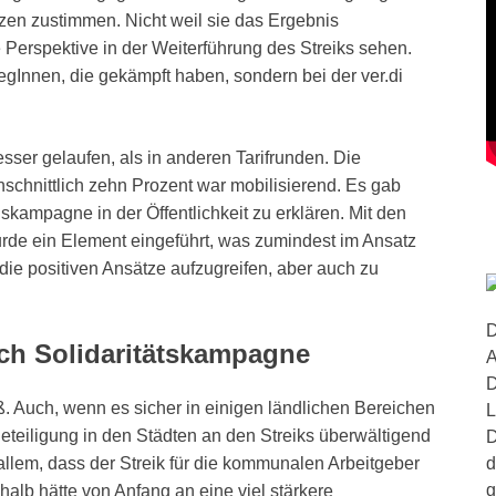
en zustimmen. Nicht weil sie das Ergebnis
e Perspektive in der Weiterführung des Streiks sehen.
legInnen, die gekämpft haben, sondern bei der ver.di
sser gelaufen, als in anderen Tarifrunden. Die
schnittlich zehn Prozent war mobilisierend. Es gab
skampagne in der Öffentlichkeit zu erklären. Mit den
rde ein Element eingeführt, was zumindest im Ansatz
 die positiven Ansätze aufzugreifen, aber auch zu
D
rch Solidaritätskampagne
A
D
. Auch, wenn es sicher in einigen ländlichen Bereichen
L
eteiligung in den Städten an den Streiks überwältigend
D
d
allem, dass der Streik für die kommunalen Arbeitgeber
g
alb hätte von Anfang an eine viel stärkere