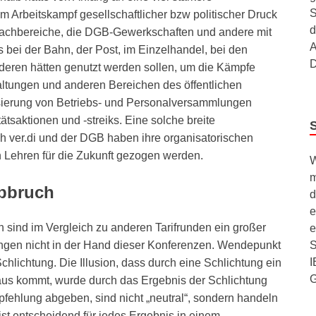
S
m Arbeitskampf gesellschaftlicher bzw politischer Druck
d
 Fachbereiche, die DGB-Gewerkschaften und andere mit
A
 bei der Bahn, der Post, im Einzelhandel, bei den
D
nderen hätten genutzt werden sollen, um die Kämpfe
ltungen und anderen Bereichen des öffentlichen
isierung von Betriebs- und Personalversammlungen
tsaktionen und -streiks. Eine solche breite
h ver.di und der DGB haben ihre organisatorischen
en Lehren für die Zukunft gezogen werden.
W
m
abbruch
d
e
 sind im Vergleich zu anderen Tarifrunden ein großer
e
ungen nicht in der Hand dieser Konferenzen. Wendepunkt
S
I
hlichtung. Die Illusion, dass durch eine Schlichtung ein
aus kommt, wurde durch das Ergebnis der Schlichtung
pfehlung abgeben, sind nicht „neutral“, sondern handeln
 ist entscheidend für jedes Ergebnis in einem