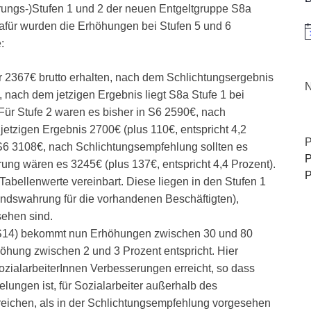
rungs-)Stufen 1 und 2 der neuen Entgeltgruppe S8a
Dafür wurden die Erhöhungen bei Stufen 5 und 6
H
:
er 2367€ brutto erhalten, nach dem Schlichtungsergebnis
N
nach dem jetzigen Ergebnis liegt S8a Stufe 1 bei
 Für Stufe 2 waren es bisher in S6 2590€, nach
etzigen Ergebnis 2700€ (plus 110€, entspricht 4,2
P
n S6 3108€, nach Schlichtungsempfehlung sollten es
P
rung wären es 3245€ (plus 137€, entspricht 4,4 Prozent).
P
abellenwerte vereinbart. Diese liegen in den Stufen 1
tandswahrung für die vorhandenen Beschäftigten),
ehen sind.
(S14) bekommt nun Erhöhungen zwischen 30 und 80
höhung zwischen 2 und 3 Prozent entspricht. Hier
zialarbeiterInnen Verbesserungen erreicht, so dass
gelungen ist, für Sozialarbeiter außerhalb des
reichen, als in der Schlichtungsempfehlung vorgesehen