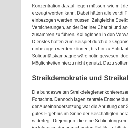
Konzentration darauf liegen müssen, wie mit de
erzeugt werden kann. Dabei hätten alle ver.di
einbezogen werden müssen. Zeitgleiche Streiks
Versicherungen, an der Berliner Charité und a
zusammen zu führen. KollegInnen in den Verwa
Dienstes hätten zum Beispiel durch die Organ
einbezogen werden können, bis hin zu Solidaritä
Solidaritätskampagne wäre nötig gewesen, doc
Möglichkeiten hierzu nicht genutzt. Dazu sollt
Streikdemokratie und Streik
Die bundesweiten Streikdelegiertenkonferenzen
Fortschritt. Dennoch lagen zentrale Entscheid
der Auseinandersetzung war die Anrufung der Sc
gutes Ergebnis im Sinne der Beschäftigten her
widerlegt. Diejenigen, die eine Schlichtungsem
im Interesse der herrschenden Politik. Letztlich