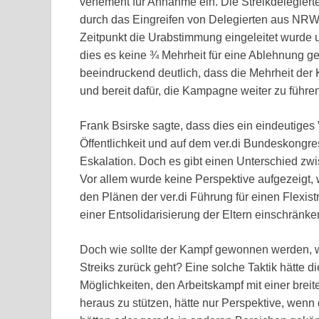
vehement für Annahme ein. Die Streikdelegiert
durch das Eingreifen von Delegierten aus NRW
Zeitpunkt die Urabstimmung eingeleitet wurde un
dies es keine ¾ Mehrheit für eine Ablehnung g
beeindruckend deutlich, dass die Mehrheit de
und bereit dafür, die Kampagne weiter zu führen
Frank Bsirske sagte, dass dies ein eindeutiges V
Öffentlichkeit und auf dem ver.di Bundeskongres
Eskalation. Doch es gibt einen Unterschied zw
Vor allem wurde keine Perspektive aufgezeigt, w
den Plänen der ver.di Führung für einen Flexist
einer Entsolidarisierung der Eltern einschränk
Doch wie sollte der Kampf gewonnen werden, w
Streiks zurück geht? Eine solche Taktik hätte d
Möglichkeiten, den Arbeitskampf mit einer bre
heraus zu stützen, hätte nur Perspektive, wen