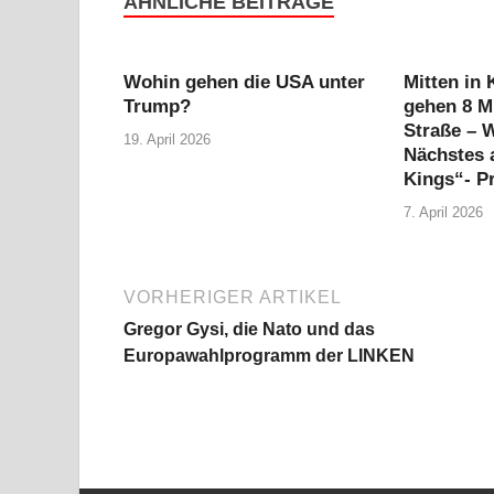
ÄHNLICHE BEITRÄGE
Wohin gehen die USA unter
Mitten in
Trump?
gehen 8 Mi
Straße – W
19. April 2026
Nächstes 
Kings“- P
7. April 2026
VORHERIGER ARTIKEL
Gregor Gysi, die Nato und das
Europawahlprogramm der LINKEN