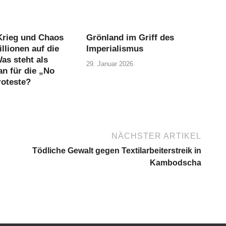
 Krieg und Chaos
Grönland im Griff des
llionen auf die
Imperialismus
as steht als
29. Januar 2026
an für die „No
roteste?
NÄCHSTER ARTIKEL
Tödliche Gewalt gegen Textilarbeiterstreik in
Kambodscha