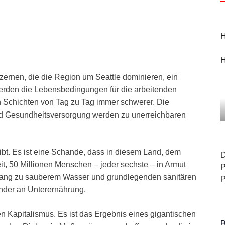
H
H
ernen, die die Region um Seattle dominieren, ein
erden die Lebensbedingungen für die arbeitenden
 Schichten von Tag zu Tag immer schwerer. Die
nd Gesundheitsversorgung werden zu unerreichbaren
gibt. Es ist eine Schande, dass in diesem Land, dem
D
t, 50 Millionen Menschen – jeder sechste – in Armut
P
 Zugang zu sauberem Wasser und grundlegenden sanitären
P
nder an Unterernährung.
den Kapitalismus. Es ist das Ergebnis eines gigantischen
B