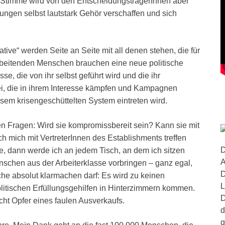
 Stimme wird von den EntscheidungsträgerInnen aber
rungen selbst lautstark Gehör verschaffen und sich
tive“ werden Seite an Seite mit all denen stehen, die für
rbeitenden Menschen brauchen eine neue politische
se, die von ihr selbst geführt wird und die ihr
tei, die in ihrem Interesse kämpfen und Kampagnen
iesem krisengeschüttelten System eintreten wird.
nnen Fragen: Wird sie kompromissbereit sein? Kann sie mit
 mich mit VertreterInnen des Establishments treffen
D
ue, dann werde ich an jedem Tisch, an dem ich sitzen
A
schen aus der Arbeiterklasse vorbringen – ganz egal,
D
he absolut klarmachen darf: Es wird zu keinen
L
itischen Erfüllungsgehilfen in Hinterzimmern kommen.
D
cht Opfer eines faulen Ausverkaufs.
d
g