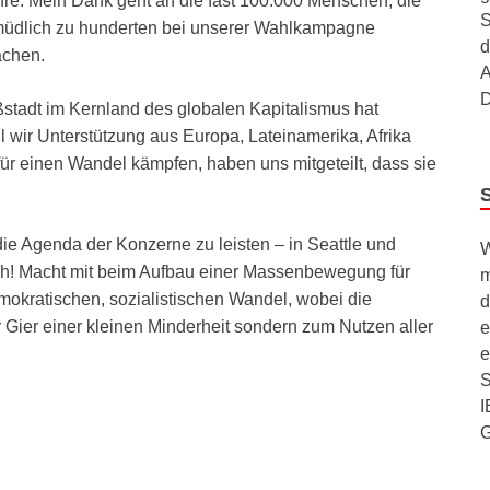
hre. Mein Dank geht an die fast 100.000 Menschen, die
S
rmüdlich zu hunderten bei unserer Wahlkampagne
d
achen.
A
D
oßstadt im Kernland des globalen Kapitalismus hat
il wir Unterstützung aus Europa, Lateinamerika, Afrika
für einen Wandel kämpfen, haben uns mitgeteilt, dass sie
die Agenda der Konzerne zu leisten – in Seattle und
W
euch! Macht mit beim Aufbau einer Massenbewegung für
m
demokratischen, sozialistischen Wandel, wobei die
d
 Gier einer kleinen Minderheit sondern zum Nutzen aller
e
e
S
I