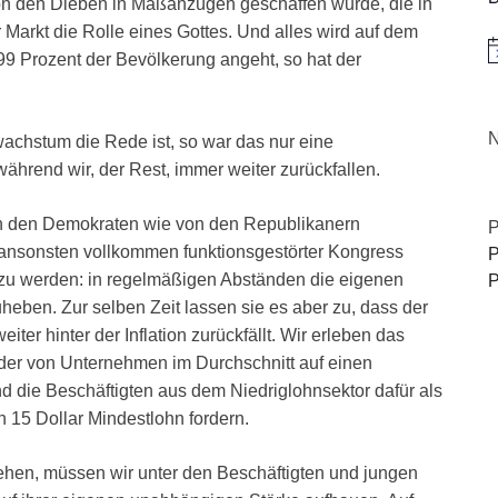
von den Dieben in Maßanzügen geschaffen wurde, die in
r Markt die Rolle eines Gottes. Und alles wird auf dem
H
en 99 Prozent der Bevölkerung angeht, so hat der
N
wachstum die Rede ist, so war das nur eine
ährend wir, der Rest, immer weiter zurückfallen.
on den Demokraten wie von den Republikanern
P
 ansonsten vollkommen funktionsgestörter Kongress
P
g zu werden: in regelmäßigen Abständen die eigenen
P
eben. Zur selben Zeit lassen sie es aber zu, dass der
er hinter der Inflation zurückfällt. Wir erleben das
der von Unternehmen im Durchschnitt auf einen
 die Beschäftigten aus dem Niedriglohnsektor dafür als
 15 Dollar Mindestlohn fordern.
ehen, müssen wir unter den Beschäftigten und jungen