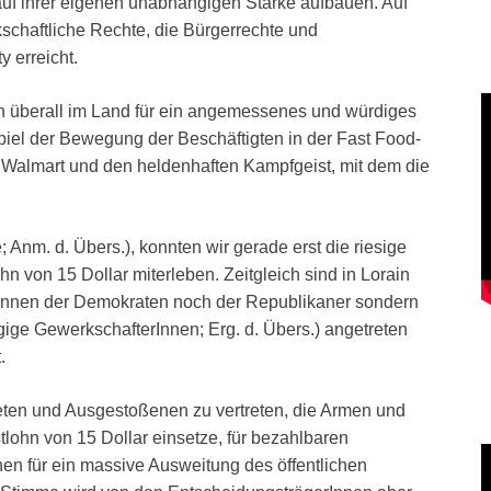
f ihrer eigenen unabhängigen Stärke aufbauen. Auf
schaftliche Rechte, die Bürgerrechte und
 erreicht.
n überall im Land für ein angemessenes und würdiges
piel der Bewegung der Beschäftigten in der Fast Food-
 Walmart und den heldenhaften Kampfgeist, mit dem die
; Anm. d. Übers.), konnten wir gerade erst die riesige
n von 15 Dollar miterleben. Zeitgleich sind in Lorain
tInnen der Demokraten noch der Republikaner sondern
ge GewerkschafterInnen; Erg. d. Übers.) angetreten
.
eten und Ausgestoßenen zu vertreten, die Armen und
tlohn von 15 Dollar einsetze, für bezahlbaren
n für ein massive Ausweitung des öffentlichen