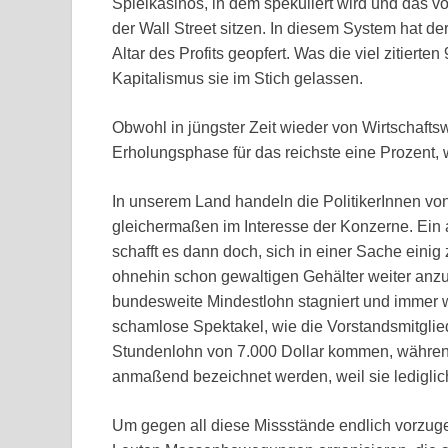
Spielkasinos, in dem spekuliert wird und das 
der Wall Street sitzen. In diesem System hat de
Altar des Profits geopfert. Was die viel zitiert
Kapitalismus sie im Stich gelassen.
Obwohl in jüngster Zeit wieder von Wirtschafts
Erholungsphase für das reichste eine Prozent, w
In unserem Land handeln die PolitikerInnen v
gleichermaßen im Interesse der Konzerne. Ein
schafft es dann doch, sich in einer Sache eini
ohnehin schon gewaltigen Gehälter weiter anzuh
bundesweite Mindestlohn stagniert und immer weit
schamlose Spektakel, wie die Vorstandsmitglie
Stundenlohn von 7.000 Dollar kommen, während
anmaßend bezeichnet werden, weil sie lediglich
Um gegen all diese Missstände endlich vorzug