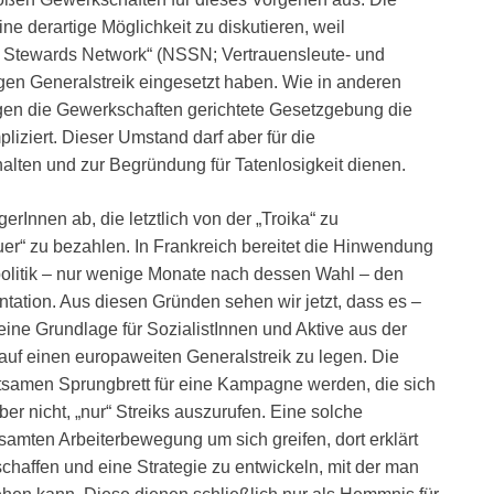
 derartige Möglichkeit zu diskutieren, weil
p Stewards Network“ (NSSN; Vertrauensleute- und
igen Generalstreik eingesetzt haben. Wie in anderen
gen die Gewerkschaften gerichtete Gesetzgebung die
liziert. Dieser Umstand darf aber für die
alten und zur Begründung für Tatenlosigkeit dienen.
rInnen ab, die letztlich von der „Troika“ zu
er“ zu bezahlen. In Frankreich bereitet die Hinwendung
olitik – nur wenige Monate nach dessen Wahl – den
tation. Aus diesen Gründen sehen wir jetzt, dass es –
ine Grundlage für SozialistInnen und Aktive aus der
auf einen europaweiten Generalstreik zu legen. Die
amen Sprungbrett für eine Kampagne werden, die sich
ber nicht, „nur“ Streiks auszurufen. Eine solche
mten Arbeiterbewegung um sich greifen, dort erklärt
haffen und eine Strategie zu entwickeln, mit der man