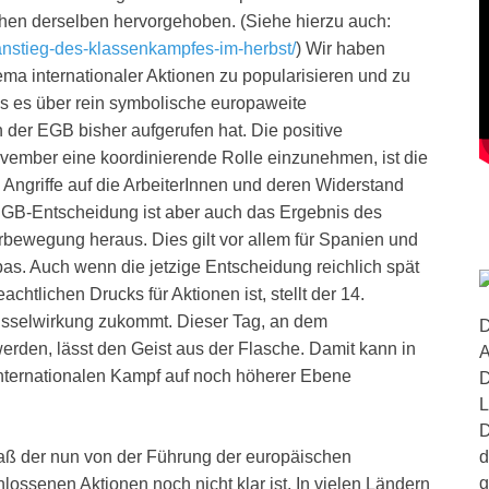
en derselben hervorgehoben. (Siehe hierzu auch:
ranstieg-des-klassenkampfes-im-herbst/
) Wir haben
ema internationaler Aktionen zu popularisieren und zu
s es über rein symbolische europaweite
der EGB bisher aufgerufen hat. Die positive
vember eine koordinierende Rolle einzunehmen, ist die
 Angriffe auf die ArbeiterInnen und deren Widerstand
EGB-Entscheidung ist aber auch das Ergebnis des
bewegung heraus. Dies gilt vor allem für Spanien und
as. Auch wenn die jetzige Entscheidung reichlich spät
htlichen Drucks für Aktionen ist, stellt der 14.
üsselwirkung zukommt. Dieser Tag, an dem
D
werden, lässt den Geist aus der Flasche. Damit kann in
A
nternationalen Kampf auf noch höherer Ebene
D
L
D
d
ß der nun von der Führung der europäischen
g
senen Aktionen noch nicht klar ist. In vielen Ländern