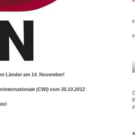
H
H
hen Länder am 14. November!
erinternationale (CWI) vom 30.10.2012
D
P
ein!
P
B