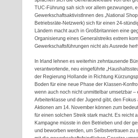
TUC-Führung sah sich vor allem gezwungen, eine
GewerkschaftsaktivistInnen des „National Sho
Betriebsräte-Netzwerk) sich für einen 24-stünd
Ländern macht auch in Großbritannien eine ge
Organisierung eines Generalstreiks extrem komp
Gewerkschaftsführungen nicht als Ausrede herh
In Irland lehnen es weiterhin zehntausende Bürge
verantwortende, neu eingeführte „Haushaltssteu
der Regierung Hollande in Richtung Kürzungsp
Boden für eine neue Phase der Klassen-Konfron
wenn auch noch nicht unmittelbar umsetzbar – e
Arbeiterklasse und der Jugend gibt, den Fokus 
Aktionen am 14. November können zum bedeuts
für einen solchen Streik stark macht. Es reicht a
Kampagne müsste in den Betrieben und der gesa
und beworben werden, um Selbstvertrauen zu sc