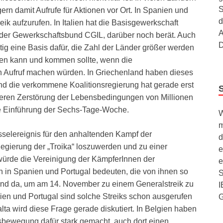
S
n damit Aufrufe für Aktionen vor Ort. In Spanien und
d
k aufzurufen. In Italien hat die Basisgewerkschaft
A
der Gewerkschaftsbund CGIL, darüber noch berät. Auch
D
utig eine Basis dafür, die Zahl der Länder größer werden
men kann und kommen sollte, wenn die
 Aufruf machen würden. In Griechenland haben dieses
und die verkommene Koalitionsregierung hat gerade erst
teren Zerstörung der Lebensbedingungen von Millionen
e Einführung der Sechs-Tage-Woche.
W
m
selereignis für den anhaltenden Kampf der
d
gierung der „Troika“ loszuwerden und zu einer
e
würde die Vereinigung der KämpferInnen der
e
n in Spanien und Portugal bedeuten, die von ihnen so
S
sind da, um am 14. November zu einem Generalstreik zu
I
en und Portugal sind solche Streiks schon ausgerufen
lta wird diese Frage gerade diskutiert. In Belgien haben
sbewegung dafür stark gemacht, auch dort einen