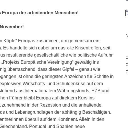
es Europa der arbeitenden Menschen!
H
. November!
N
den Köpfe“ Europas zusammen, um gemeinsam ein
. Es handelte sich dabei um das x-te Krisentreffen, seit
aus resultierende gesellschaftliche wie politische Aufruhr
P
 „Projekts Europäische Vereinigung“ gewaltig ins
P
nig überraschend, dass dieser Gipfel – genau wie
P
angen ist ohne die geringsten Anzeichen für Schritte in
r explosiven Wirtschafts- und Schuldenkrise auf dem
(bestehend aus Internationalem Währungsfonds, EZB und
schen Führer bleibt Europa auf direktem Kurs ins
ckt zunehmend in der Rezession und die anhaltende
ards und Lebensgrundlagen der abhängig Beschäftigten,
tnerInnen überall auf dem Kontinent. Allein in den
 Griechenland, Portugal und Spanien neue