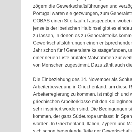
zögern die Gewerkschaftsführungen und verzöger
Portugal waren sie gezwungen, zum Generalstrei
COBAS einen Streikaufruf ausgegeben, wobei 
jenseits der iberischen Halbinsel gibt es einde
zu lassen, in denen es zu Generalstreiks kom
Gewerkschaftsführungen einen entsprechenden
Jahr schon fünf Generalstreiks stattgefunden, 
einer neuen Liste brutaler Maßnahmen zur wei
von Menschen zugestimmt. Dazu zählt auch di
Die Einbeziehung des 14. November als Schlüs
Arbeiterbewegung in Griechenland, um diese Re
Arbeiterregierung zu kommen, ist möglich und 
griechischen Arbeiterklasse mit den KollegInne
sehr inspiriert worden sind. Die Bedingungen 
kommen, der ganz Südeuropa umfasst. In Spani
worden. In Griechenland, Italien, Zypern und Ma
sich schon bedeutende Teile der Gewerkschaft