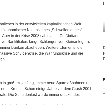
H
nliches in der entwickelten kapitalistischen Welt
und ökonomischer Kollaps eines „Schwellenlandes“
n. Aber in der Krise 2008 sah man in Großbritannien
e vor Bankfilialen, lange Schlangen von Kleinanlegern,
 klammer Banken abzuheben. Weitere Elemente, die
D
 massive Schuldenkrise, die Währungskrise und die
P
P
ich.
B
ngen in großem Umfang, immer neue Sparmaßnahmen und
s neue Kredite. Schon einige Jahre vor dem Crash 2001
H
rale. Die Schuldenlast wurde immer drückender.