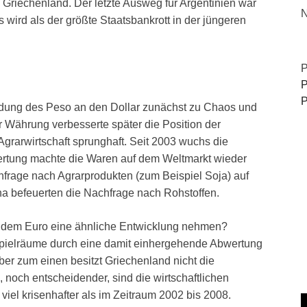
 Griechenland. Der letzte Ausweg für Argentinien war
N
 wird als der größte Staatsbankrott in der jüngeren
P
P
P
ndung des Peso an den Dollar zunächst zu Chaos und
er Währung verbesserte später die Position der
Agrarwirtschaft sprunghaft. Seit 2003 wuchs die
wertung machte die Waren auf dem Weltmarkt wieder
hfrage nach Agrarprodukten (zum Beispiel Soja) auf
 befeuerten die Nachfrage nach Rohstoffen.
 dem Euro eine ähnliche Entwicklung nehmen?
Spielräume durch eine damit einhergehende Abwertung
r zum einen besitzt Griechenland nicht die
noch entscheidender, sind die wirtschaftlichen
el krisenhafter als im Zeitraum 2002 bis 2008.