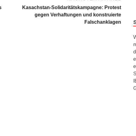
s
Kasachstan-Solidaritätskampagne: Protest
gegen Verhaftungen und konstruierte
Falschanklagen
W
m
d
e
e
S
I