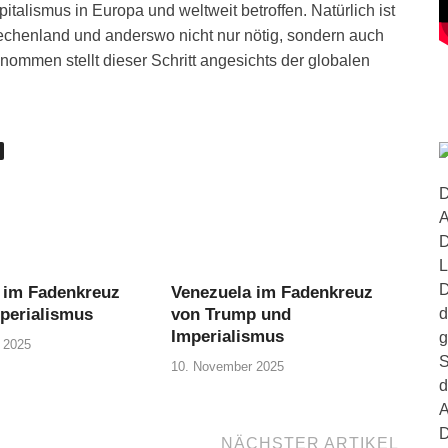
talismus in Europa und weltweit betroffen. Natürlich ist
echenland und anderswo nicht nur nötig, sondern auch
enommen stellt dieser Schritt angesichts der globalen
D
A
D
L
D
 im Fadenkreuz
Venezuela im Fadenkreuz
d
perialismus
von Trump und
Imperialismus
g
 2025
S
10. November 2025
d
A
D
NÄCHSTER ARTIKEL