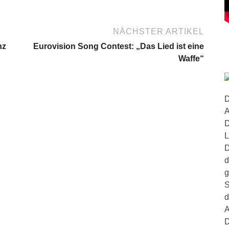
NÄCHSTER ARTIKEL
nz
Eurovision Song Contest: „Das Lied ist eine
Waffe“
D
A
D
L
D
d
g
S
d
A
D