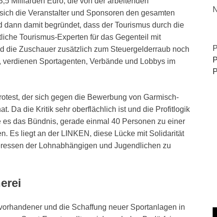
5 Milliarden Euro, die von der arbeitenden
N
sich die Veranstalter und Sponsoren den gesamten
rd dann damit begründet, dass der Tourismus durch die
iche Tourismus-Experten für das Gegenteil mit
P
d die Zuschauer zusätzlich zum Steuergelderraub noch
P
en, verdienen Sportagenten, Verbände und Lobbys im
P
rotest, der sich gegen die Bewerbung von Garmisch-
. Da die Kritik sehr oberflächlich ist und die Profitlogik
fte es das Bündnis, gerade einmal 40 Personen zu einer
. Es liegt an der LINKEN, diese Lücke mit Solidarität
nteressen der Lohnabhängigen und Jugendlichen zu
herei
r vorhandener und die Schaffung neuer Sportanlagen in