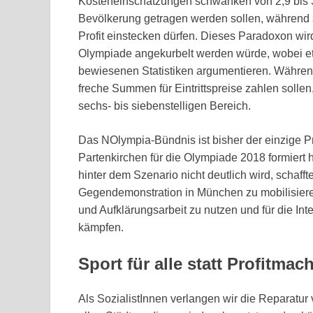
Kosteneinschätzungen schwanken von 2,9 bis 3,
Bevölkerung getragen werden sollen, während 
Profit einstecken dürfen. Dieses Paradoxon wi
Olympiade angekurbelt werden würde, wobei etl
bewiesenen Statistiken argumentieren. Währen
freche Summen für Eintrittspreise zahlen soll
sechs- bis siebenstelligen Bereich.
Das NOlympia-Bündnis ist bisher der einzige P
Partenkirchen für die Olympiade 2018 formiert hat
hinter dem Szenario nicht deutlich wird, schaf
Gegendemonstration in München zu mobilisieren
und Aufklärungsarbeit zu nutzen und für die I
kämpfen.
Sport für alle statt Profitmac
Als SozialistInnen verlangen wir die Reparatu