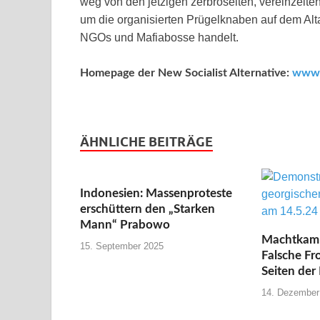
weg von den jetzigen zerbröselten, vereinzelte
um die organisierten Prügelknaben auf dem Altar
NGOs und Mafiabosse handelt.
Homepage der New Socialist Alternative:
www.s
ÄHNLICHE BEITRÄGE
Indonesien: Massenproteste
erschüttern den „Starken
Mann“ Prabowo
Machtkamp
15. September 2025
Falsche Fr
Seiten der
14. Dezember