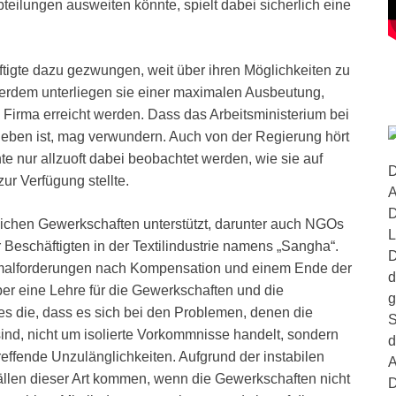
bteilungen ausweiten könnte, spielt dabei sicherlich eine
igte dazu gezwungen, weit über ihren Möglichkeiten zu
ßerdem unterliegen sie einer maximalen Ausbeutung,
n Firma erreicht werden. Dass das Arbeitsministerium bei
blieben ist, mag verwundern. Auch von der Regierung hört
 nur allzuoft dabei beobachtet werden, wie sie auf
D
ur Verfügung stellte.
A
D
lichen Gewerkschaften unterstützt, darunter auch NGOs
L
Beschäftigten in der Textilindustrie namens „Sangha“.
D
nimalforderungen nach Kompensation und einem Ende der
d
er eine Lehre für die Gewerkschaften und die
g
 es die, dass es sich bei den Problemen, denen die
S
nd, nicht um isolierte Vorkommnisse handelt, sondern
d
treffende Unzulänglichkeiten. Aufgrund der instabilen
A
fällen dieser Art kommen, wenn die Gewerkschaften nicht
D