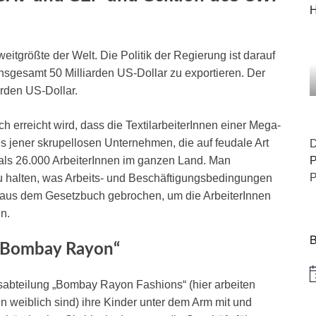
H
eitgrößte der Welt. Die Politik der Regierung ist darauf
nsgesamt 50 Milliarden US-Dollar zu exportieren. Der
iarden US-Dollar.
h erreicht wird, dass die TextilarbeiterInnen einer Mega-
 jener skrupellosen Unternehmen, die auf feudale Art
D
als 26.000 ArbeiterInnen im ganzen Land. Man
P
P
zu halten, was Arbeits- und Beschäftigungsbedingungen
l aus dem Gesetzbuch gebrochen, um die ArbeiterInnen
n.
B
 „Bombay Rayon“
H
sabteilung „Bombay Rayon Fashions“ (hier arbeiten
 weiblich sind) ihre Kinder unter dem Arm mit und