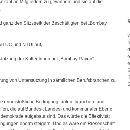
Anzahl an Mitgliedern zu gewinnen, und sie auf die
.
und ganz den Sitzstreik der Beschäftigten bei „Bombay
W
m
AITUC und NTUI auf,
d
e
stützung der KollegInnen bei „Bombay Rayon“
e
S
I
rung von Unterstützung in sämtlichen Berufsbranchen zu
ie unumstößliche Bedingung lauten, branchen- und
affen, die auf Bundes-, Landes- und kommunaler Ebene
demokratie aufgebaut sind. Das würde die Effektivität
ngungen enorm steigern. Und es wäre ein Riesenschritt