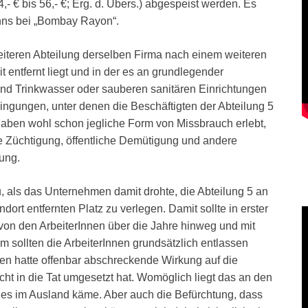
- € bis 56,- €; Erg. d. Übers.) abgespeist werden. Es
ohns bei „Bombay Rayon“.
iteren Abteilung derselben Firma nach einem weiteren
it entfernt liegt und in der es an grundlegender
nd Trinkwasser oder sauberen sanitären Einrichtungen
ingungen, unter denen die Beschäftigten der Abteilung 5
haben wohl schon jegliche Form von Missbrauch erlebt,
he Züchtigung, öffentliche Demütigung und andere
ung.
, als das Unternehmen damit drohte, die Abteilung 5 an
ort entfernten Platz zu verlegen. Damit sollte in erster
von den ArbeiterInnen über die Jahre hinweg und mit
 sollten die ArbeiterInnen grundsätzlich entlassen
n hatte offenbar abschreckende Wirkung auf die
cht in die Tat umgesetzt hat. Womöglich liegt das an den
 es im Ausland käme. Aber auch die Befürchtung, dass