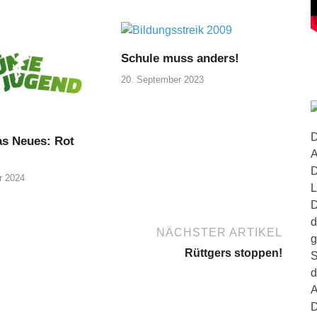
Schule muss anders!
20. September 2023
D
as Neues: Rot
A
D
r 2024
L
D
d
NÄCHSTER ARTIKEL
g
Rüttgers stoppen!
S
d
A
D