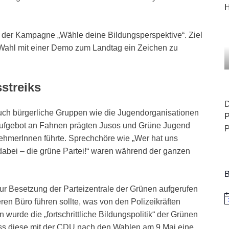
H
der Kampagne „Wähle deine Bildungsperspektive“. Ziel
r Wahl mit einer Demo zum Landtag ein Zeichen zu
streiks
D
auch bürgerliche Gruppen wie die Jugendorganisationen
P
ufgebot an Fahnen prägten Jusos und Grüne Jugend
P
ehmerInnen führte. Sprechchöre wie „Wer hat uns
dabei – die grüne Partei!“ waren während der ganzen
B
ur Besetzung der Parteizentrale der Grünen aufgerufen
H
ren Büro führen sollte, was von den Polizeikräften
n wurde die „fortschrittliche Bildungspolitik“ der Grünen
ass diese mit der CDU nach den Wahlen am 9.Mai eine