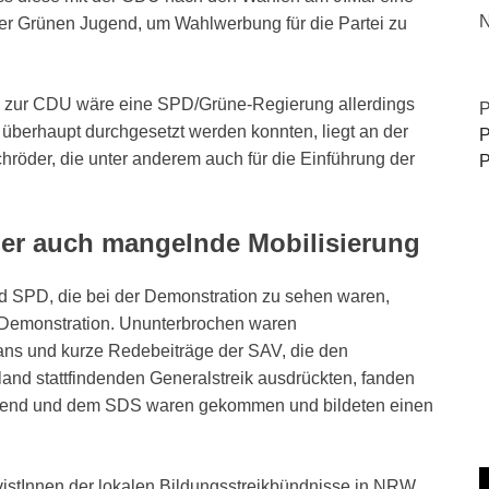
N
n der Grünen Jugend, um Wahlwerbung für die Partei zu
ve zur CDU wäre eine SPD/Grüne-Regierung allerdings
P
überhaupt durchgesetzt werden konnten, liegt an der
P
chröder, die unter anderem auch für die Einführung der
P
er auch mangelnde Mobilisierung
nd SPD, die bei der Demonstration zu sehen waren,
 Demonstration. Ununterbrochen waren
ans und kurze Redebeiträge der SAV, die den
nd stattfindenden Generalstreik ausdrückten, fanden
jugend und dem SDS waren gekommen und bildeten einen
istInnen der lokalen Bildungsstreikbündnisse in NRW,