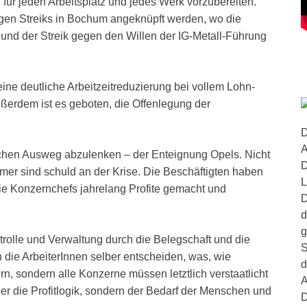
 für jeden Arbeitsplatz und jedes Werk vorzubereiten.
igen Streiks in Bochum angeknüpft werden, wo die
 und der Streik gegen den Willen der IG-Metall-Führung
eine deutliche Arbeitzeitreduzierung bei vollem Lohn-
ßerdem ist es geboten, die Offenlegung der
D
A
ichen Ausweg abzulenken – der Enteignung Opels. Nicht
D
ümer sind schuld an der Krise. Die Beschäftigten haben
L
die Konzernchefs jahrelang Profite gemacht und
D
d
g
rolle und Verwaltung durch die Belegschaft und die
S
die ArbeiterInnen selber entscheiden, was, wie
d
rn, sondern alle Konzerne müssen letztlich verstaatlicht
A
r die Profitlogik, sondern der Bedarf der Menschen und
D