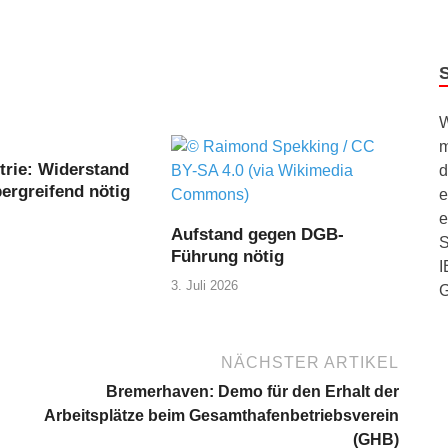
W
m
trie: Widerstand
d
ergreifend nötig
e
e
Aufstand gegen DGB-
S
Führung nötig
I
3. Juli 2026
NÄCHSTER ARTIKEL
Bremerhaven: Demo für den Erhalt der
Arbeitsplätze beim Gesamthafenbetriebsverein
(GHB)