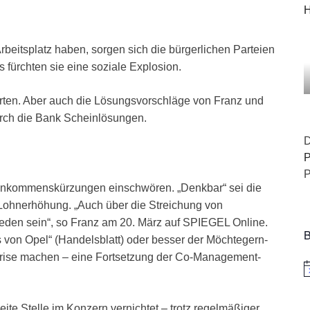
H
beitsplatz haben, sorgen sich die bürgerlichen Parteien
fürchten sie eine soziale Explosion.
rwarten. Aber auch die Lösungsvorschläge von Franz und
urch die Bank Scheinlösungen.
D
P
P
 Einkommenskürzungen einschwören. „Denkbar“ sei die
 Lohnerhöhung. „Auch über die Streichung von
eden sein“, so Franz am 20. März auf SPIEGEL Online.
B
s von Opel“ (Handelsblatt) oder besser der Möchtegern-
 Krise machen – eine Fortsetzung der Co-Management-
H
ite Stelle im Konzern vernichtet – trotz regelmäßiger