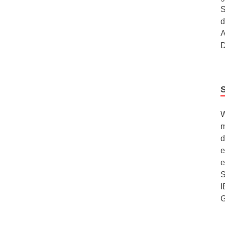
S
d
A
D
W
m
d
e
e
S
I