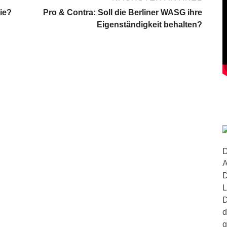
ie?
Pro & Contra: Soll die Berliner WASG ihre
Eigenständigkeit behalten?
D
A
D
L
D
d
g