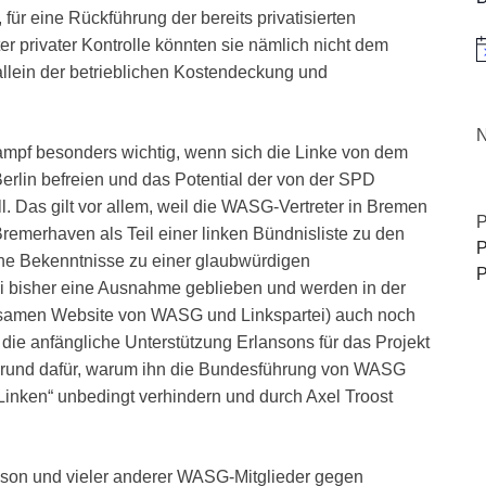
für eine Rückführung der bereits privatisierten
er privater Kontrolle könnten sie nämlich nicht dem
H
allein der betrieblichen Kostendeckung und
N
mpf besonders wichtig, wenn sich die Linke von dem
Berlin befreien und das Potential der von der SPD
. Das gilt vor allem, weil die WASG-Vertreter in Bremen
P
 Bremerhaven als Teil einer linken Bündnisliste zu den
P
che Bekenntnisse zu einer glaubwürdigen
P
ei bisher eine Ausnahme geblieben und werden in der
insamen Website von WASG und Linkspartei) auch noch
 die anfängliche Unterstützung Erlansons für das Projekt
r Grund dafür, warum ihn die Bundesführung von WASG
inken“ unbedingt verhindern und durch Axel Troost
nson und vieler anderer WASG-Mitglieder gegen