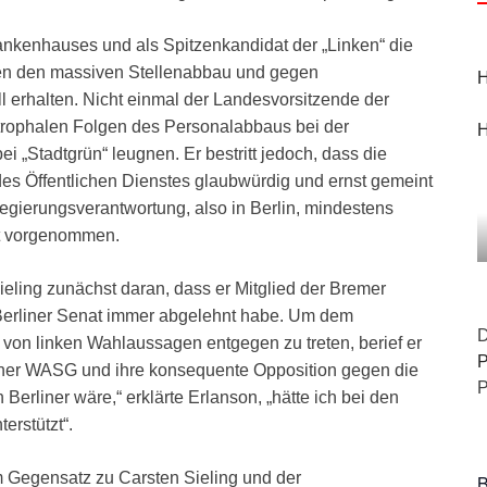
rankenhauses und als Spitzenkandidat der „Linken“ die
en den massiven Stellenabbau und gegen
H
all erhalten. Nicht einmal der Landesvorsitzende der
trophalen Folgen des Personalabbaus bei der
H
i „Stadtgrün“ leugnen. Er bestritt jedoch, dass die
es Öffentlichen Dienstes glaubwürdig und ernst gemeint
Regierungsverantwortung, also in Berlin, mindestens
st vorgenommen.
Sieling zunächst daran, dass er Mitglied der Bremer
m Berliner Senat immer abgelehnt habe. Um dem
D
 von linken Wahlaussagen entgegen zu treten, berief er
P
liner WASG und ihre konsequente Opposition gegen die
P
 Berliner wäre,“ erklärte Erlanson, „hätte ich bei den
rstützt“.
m Gegensatz zu Carsten Sieling und der
B