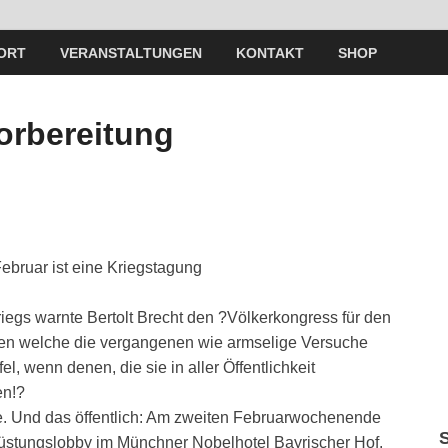
ORT
VERANSTALTUNGEN
KONTAKT
SHOP
orbereitung
ebruar ist eine Kriegstagung
egs warnte Bertolt Brecht den ?Völkerkongress für den
gen welche die vergangenen wie armselige Versuche
, wenn denen, die sie in aller Öffentlichkeit
en!?
te. Und das öffentlich: Am zweiten Februarwochenende
 Rüstungslobby im Münchner Nobelhotel Bayrischer Hof.