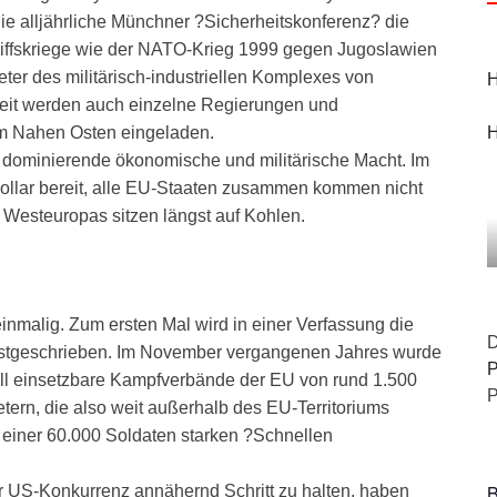
ie alljährliche Münchner ?Sicherheitskonferenz? die
griffskriege wie der NATO-Krieg 1999 gegen Jugoslawien
eter des militärisch-industriellen Komplexes von
H
eit werden auch einzelne Regierungen und
H
m Nahen Osten eingeladen.
l dominierende ökonomische und militärische Macht. Im
Dollar bereit, alle EU-Staaten zusammen kommen nicht
n Westeuropas sitzen längst auf Kohlen.
inmalig. Zum ersten Mal wird in einer Verfassung die
D
 festgeschrieben. Im November vergangenen Jahres wurde
P
nell einsetzbare Kampfverbände der EU von rund 1.500
P
tern, die also weit außerhalb des EU-Territoriums
g einer 60.000 Soldaten starken ?Schnellen
B
 US-Konkurrenz annähernd Schritt zu halten, haben