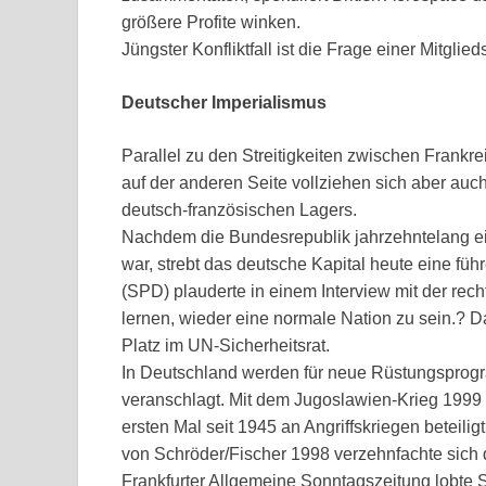
größere Profite winken.
Jüngster Konfliktfall ist die Frage einer Mitglied
Deutscher Imperialismus
Parallel zu den Streitigkeiten zwischen Frankr
auf der anderen Seite vollziehen sich aber auc
deutsch-französischen Lagers.
Nachdem die Bundesrepublik jahrzehntelang ein 
war, strebt das deutsche Kapital heute eine fü
(SPD) plauderte in einem Interview mit der re
lernen, wieder eine normale Nation zu sein.? D
Platz im UN-Sicherheitsrat.
In Deutschland werden für neue Rüstungsprogr
veranschlagt. Mit dem Jugoslawien-Krieg 199
ersten Mal seit 1945 an Angriffskriegen beteili
von Schröder/Fischer 1998 verzehnfachte sich 
Frankfurter Allgemeine Sonntagszeitung lobte 