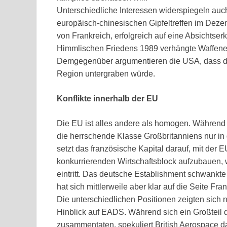
Unterschiedliche Interessen widerspiegeln auch
europäisch-chinesischen Gipfeltreffen im Deze
von Frankreich, erfolgreich auf eine Absichtse
Himmlischen Friedens 1989 verhängte Waffen
Demgegenüber argumentieren die USA, dass da
Region untergraben würde.
Konflikte innerhalb der EU
Die EU ist alles andere als homogen. Während F
die herrschende Klasse Großbritanniens nur in
setzt das französische Kapital darauf, mit der
konkurrierenden Wirtschaftsblock aufzubauen, w
eintritt. Das deutsche Establishment schwankt
hat sich mittlerweile aber klar auf die Seite Fr
Die unterschiedlichen Positionen zeigten sich n
Hinblick auf EADS. Während sich ein Großtei
zusammentaten, spekuliert British Aerospace d