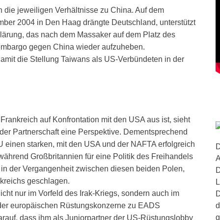
 die jeweiligen Verhältnisse zu China. Auf dem
mber 2004 in Den Haag drängte Deutschland, unterstützt
rklärung, das nach dem Massaker auf dem Platz des
embargo gegen China wieder aufzuheben.
mit die Stellung Taiwans als US-Verbündeten in der
rankreich auf Konfrontation mit den USA aus ist, sieht
 der Partnerschaft eine Perspektive. Dementsprechend
 EU einen starken, mit den USA und der NAFTA erfolgreich
D
ährend Großbritannien für eine Politik des Freihandels
A
e in der Vergangenheit zwischen diesen beiden Polen,
D
ankreichs geschlagen.
L
icht nur im Vorfeld des Irak-Kriegs, sondern auch im
D
d
l der europäischen Rüstungskonzerne zu EADS
g
arauf, dass ihm als Juniorpartner der US-Rüstungslobby