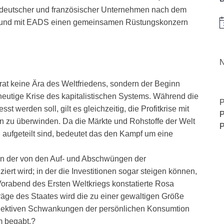
deutscher und französischer Unternehmen nach dem
t, und mit EADS einen gemeinsamen Rüstungskonzern
H
N
rat keine Ära des Weltfriedens, sondern der Beginn
heutige Krise des kapitalistischen Systems. Während die
P
t werden soll, gilt es gleichzeitig, die Profitkrise mit
P
eln zu überwinden. Da die Märkte und Rohstoffe der Welt
P
 aufgeteilt sind, bedeutet das den Kampf um eine
 in der von den Auf- und Abschwüngen der
iert wird; in der die Investitionen sogar steigen können,
Vorabend des Ersten Weltkriegs konstatierte Rosa
träge des Staates wird die zu einer gewaltigen Größe
subjektiven Schwankungen der persönlichen Konsumtion
m begabt.?