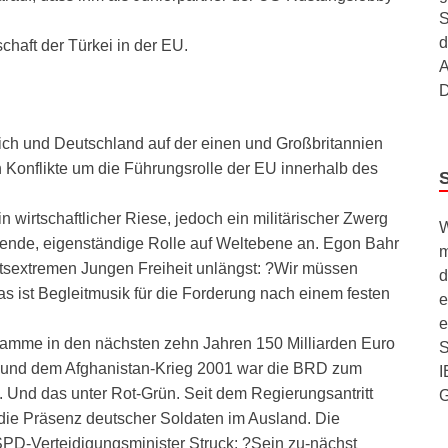
S
d
schaft der Türkei in der EU.
A
D
eich und Deutschland auf der einen und Großbritannien
h Konflikte um die Führungsrolle der EU innerhalb des
wirtschaftlicher Riese, jedoch ein militärischer Zwerg
W
hrende, eigenständige Rolle auf Weltebene an. Egon Bahr
m
chtsextremen Jungen Freiheit unlängst: ?Wir müssen
d
as ist Begleitmusik für die Forderung nach einem festen
e
e
amme in den nächsten zehn Jahren 150 Milliarden Euro
S
9 und dem Afghanistan-Krieg 2001 war die BRD zum
I
gt. Und das unter Rot-Grün. Seit dem Regierungsantritt
die Präsenz deutscher Soldaten im Ausland. Die
SPD-Verteidigungsminister Struck: ?Sein zu-nächst