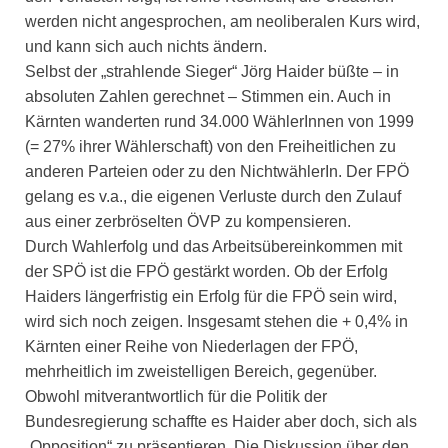
werden nicht angesprochen, am neoliberalen Kurs wird,
und kann sich auch nichts ändern.
Selbst der „strahlende Sieger“ Jörg Haider büßte – in
absoluten Zahlen gerechnet – Stimmen ein. Auch in
Kärnten wanderten rund 34.000 WählerInnen von 1999
(= 27% ihrer Wählerschaft) von den Freiheitlichen zu
anderen Parteien oder zu den NichtwählerIn. Der FPÖ
gelang es v.a., die eigenen Verluste durch den Zulauf
aus einer zerbröselten ÖVP zu kompensieren.
Durch Wahlerfolg und das Arbeitsübereinkommen mit
der SPÖ ist die FPÖ gestärkt worden. Ob der Erfolg
Haiders längerfristig ein Erfolg für die FPÖ sein wird,
wird sich noch zeigen. Insgesamt stehen die + 0,4% in
Kärnten einer Reihe von Niederlagen der FPÖ,
mehrheitlich im zweistelligen Bereich, gegenüber.
Obwohl mitverantwortlich für die Politik der
Bundesregierung schaffte es Haider aber doch, sich als
„Opposition“ zu präsentieren. Die Diskussion über den